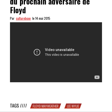
du prochain adversaire de
Floyd
Par
cultureboxe
le 14 mai 2015
Petit message à destination du prochain adversaire de
Floyd
TAGS ////
FLOYD MAYWEATHER
LEE WYLIE