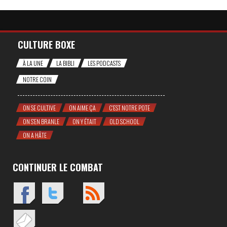
CULTURE BOXE
À LA UNE
LA BIBLI
LES PODCASTS
NOTRE COIN
ON SE CULTIVE
ON AIME ÇA
C'EST NOTRE POTE
ON S'EN BRANLE
ON Y ÉTAIT
OLD SCHOOL
ON A HÂTE
CONTINUER LE COMBAT