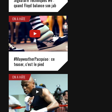
Signature Techniques #6 :
quand Floyd balance son jab
ON A HÂTE
#MayweatherPacquiao : ce
teaser, c’est le pied
ON A HÂTE