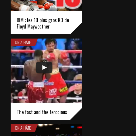
BIM : les 10 plus gros KO de
Floyd Mayweather
ON A HÂTE
The fast and the ferocious
ON A HÂTE