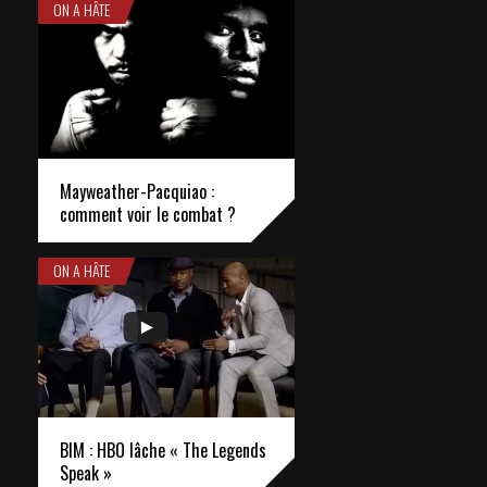
ON A HÂTE
Mayweather-Pacquiao :
comment voir le combat ?
ON A HÂTE
BIM : HBO lâche « The Legends
Speak »