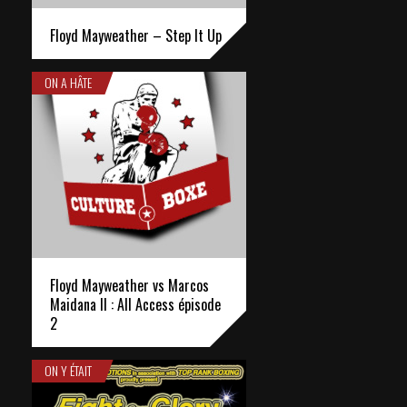
Floyd Mayweather – Step It Up
ON A HÂTE
Floyd Mayweather vs Marcos
Maidana II : All Access épisode
2
ON Y ÉTAIT