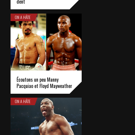
dent
ON A HÂTE
Écoutons un peu Manny
Pacquiao et Floyd Mayweather
ON A HÂTE