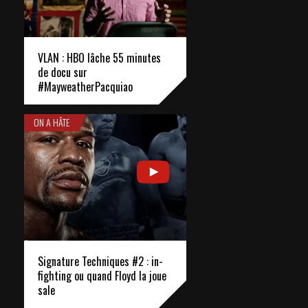
VLAN : HBO lâche 55 minutes
de docu sur
#MayweatherPacquiao
ON A HÂTE
Signature Techniques #2 : in-
fighting ou quand Floyd la joue
sale