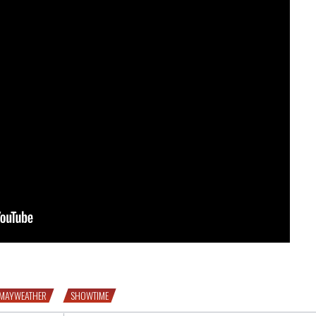
 Berto, l’épilogue
 MAYWEATHER
SHOWTIME