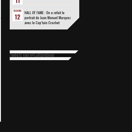
11
ROUND
HALL OF FAME : On a refait le
12
portrait de Juan Manuel Marquez
avec le Cap’tain Crochet
Tweets van @Cultureboxe