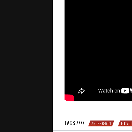
Cette fois, c’est fini : Mayweather vs
TAGS ////
ANDRE BERTO
FLOYD