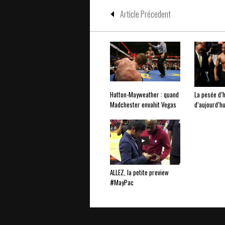
Article Précedent
Hatton-Mayweather : quand
La pesée d’h
Madchester envahit Vegas
d’aujourd’hu
ALLEZ, la petite preview
#MayPac