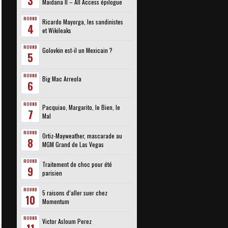
3
Maidana II – All Access épilogue
ROUND
Ricardo Mayorga, les sandinistes
4
et Wikileaks
ROUND
Golovkin est-il un Mexicain ?
5
ROUND
Big Mac Arreola
6
ROUND
Pacquiao, Margarito, le Bien, le
7
Mal
ROUND
Ortiz-Mayweather, mascarade au
8
MGM Grand de Las Vegas
ROUND
Traitement de choc pour été
9
parisien
ROUND
5 raisons d’aller suer chez
10
Momentum
ROUND
Victor Asloum Perez