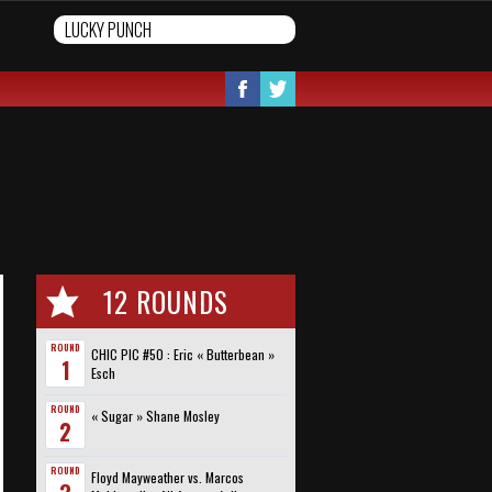
12 ROUNDS
ROUND
CHIC PIC #50 : Eric « Butterbean »
1
Esch
ROUND
« Sugar » Shane Mosley
2
ROUND
Floyd Mayweather vs. Marcos