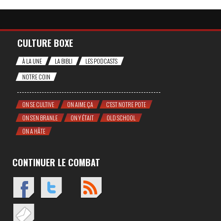
CULTURE BOXE
À LA UNE
LA BIBLI
LES PODCASTS
NOTRE COIN
ON SE CULTIVE
ON AIME ÇA
C'EST NOTRE POTE
ON S'EN BRANLE
ON Y ÉTAIT
OLD SCHOOL
ON A HÂTE
CONTINUER LE COMBAT