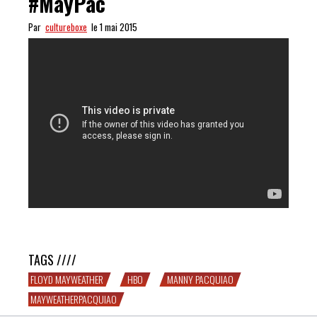
#MayPac
Par
cultureboxe
le 1 mai 2015
ALLEZ, la petite preview #MayPac
TAGS ////
FLOYD MAYWEATHER
HBO
MANNY PACQUIAO
MAYWEATHERPACQUIAO