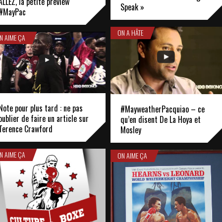
ALLEZ, la petite preview
Speak »
#MayPac
ON A HÂTE
N AIME ÇA
Note pour plus tard : ne pas
#MayweatherPacquiao – ce
oublier de faire un article sur
qu’en disent De La Hoya et
Terence Crawford
Mosley
N AIME ÇA
ON AIME ÇA