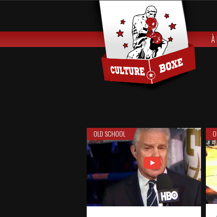
À
OLD SCHOOL
O