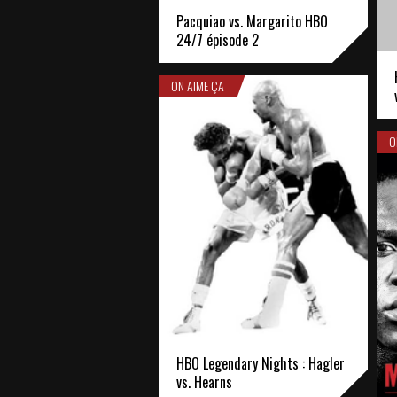
Pacquiao vs. Margarito HBO
24/7 épisode 2
ON AIME ÇA
O
HBO Legendary Nights : Hagler
vs. Hearns