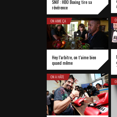
SNIF : HBO Boxing tire sa
révérence
O
ON AIME ÇA
Hey l’arbitre, on t’aime bien
quand même
ON A HÂTE
O