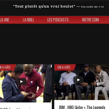
Tout plutôt qu’un vrai boulot
—
Tex Cobb (42-7-1)
 LA UNE
LA BIBLI
LES PODCASTS
NOTRE COIN
N A HÂTE
ON A HÂTE
BIM : HBO lâche « The Legends