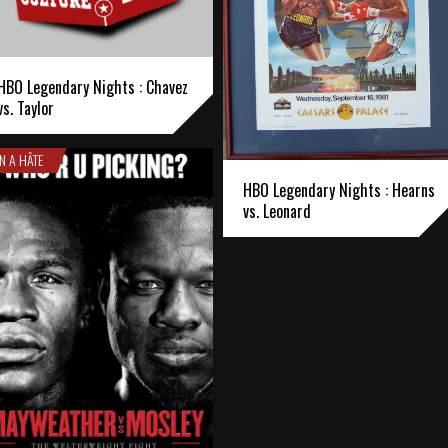
HBO Legendary Nights : Chavez
vs. Taylor
N A HÂTE
HBO Legendary Nights : Hearns
vs. Leonard