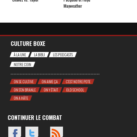
Mayweather
CULTURE BOXE
À LA UNE
LA BIBLI
LES PODCASTS
NOTRE COIN
ON SE CULTIVE
ON AIME ÇA
C'EST NOTRE POTE
ON S'EN BRANLE
ON Y ÉTAIT
OLD SCHOOL
ON A HÂTE
CONTINUER LE COMBAT