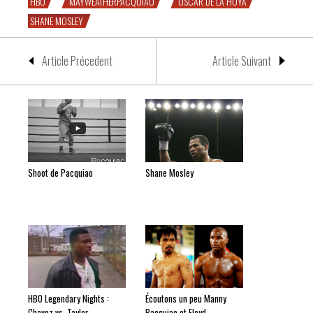
HBO
MAYWEATHERPACQUIAO
OSCAR DE LA HOYA
SHANE MOSLEY
Article Précedent
Article Suivant
Shoot de Pacquiao
Shane Mosley
HBO Legendary Nights :
Écoutons un peu Manny
Chavez vs. Taylor
Pacquiao et Floyd