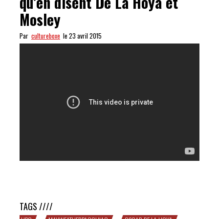
qu’en disent De La Hoya et
Mosley
Par
cultureboxe
le 23 avril 2015
#MayweatherPacquiao – ce qu’en disent De La Hoya et
Mosley
TAGS ////