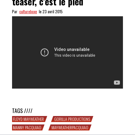
teaser, c’est le pied
Par
cultureboxe
le 23 avril 2015
#MayweatherPacquiao : ce teaser, c’est le pied
TAGS ////
FLOYD MAYWEATHER
GORILLA PRODUCTIONS
MANNY PACQUIAO
MAYWEATHERPACQUIAO