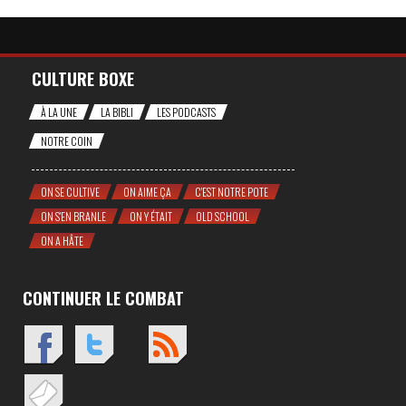
CULTURE BOXE
À LA UNE
LA BIBLI
LES PODCASTS
NOTRE COIN
ON SE CULTIVE
ON AIME ÇA
C'EST NOTRE POTE
ON S'EN BRANLE
ON Y ÉTAIT
OLD SCHOOL
ON A HÂTE
CONTINUER LE COMBAT