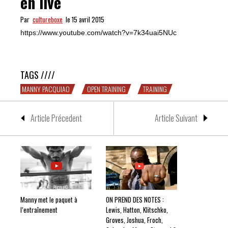
en live
Par
cultureboxe
le 15 avril 2015
https://www.youtube.com/watch?v=7k34uai5NUc
Easy, Manny s’entraîne aussi en live
TAGS ////
MANNY PACQUIAO
OPEN TRAINING
TRAINING
Article Précedent
Article Suivant
Manny met le paquet à
ON PREND DES NOTES :
l’entraînement
Lewis, Hatton, Klitschko,
Groves, Joshua, Froch,