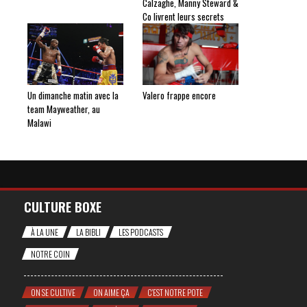
Calzaghe, Manny Steward &
Co livrent leurs secrets
Un dimanche matin avec la
Valero frappe encore
team Mayweather, au
Malawi
CULTURE BOXE
À LA UNE
LA BIBLI
LES PODCASTS
NOTRE COIN
ON SE CULTIVE
ON AIME ÇA
C'EST NOTRE POTE