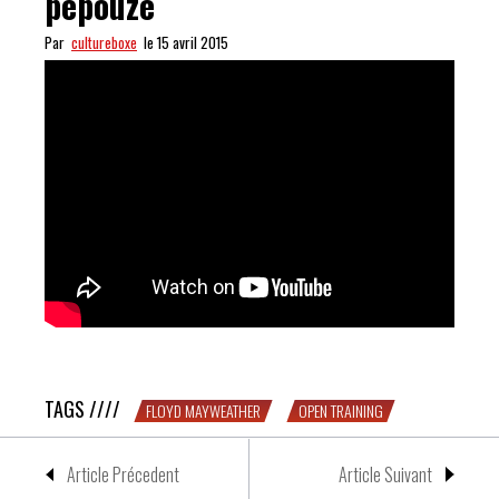
pépouze
Par
cultureboxe
le 15 avril 2015
Floyd s’entraîne en direct, pépouze
TAGS ////
FLOYD MAYWEATHER
OPEN TRAINING
Article Précedent
Article Suivant