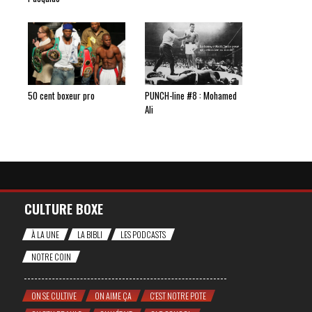
50 cent boxeur pro
PUNCH-line #8 : Mohamed
Ali
CULTURE BOXE
À LA UNE
LA BIBLI
LES PODCASTS
NOTRE COIN
ON SE CULTIVE
ON AIME ÇA
C'EST NOTRE POTE