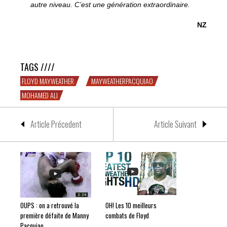
autre niveau. C’est une génération extraordinaire.
NZ
Ali, Floyd et la réponse du berger à la bergère
TAGS ////
FLOYD MAYWEATHER
MAYWEATHERPACQUIAO
MOHAMED ALI
Article Précedent
Article Suivant
OUPS : on a retrouvé la
OH! Les 10 meilleurs
première défaite de Manny
combats de Floyd
Pacquiao