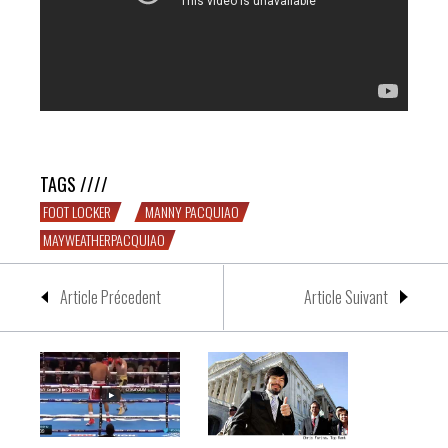
Très fort Foot Locker…
TAGS ////
FOOT LOCKER
MANNY PACQUIAO
MAYWEATHERPACQUIAO
Article Précedent
Article Suivant