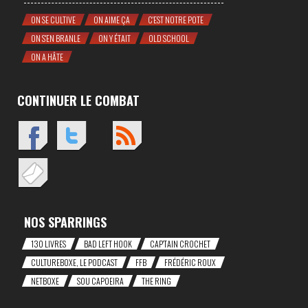
ON SE CULTIVE
ON AIME ÇA
C'EST NOTRE POTE
ON S'EN BRANLE
ON Y ÉTAIT
OLD SCHOOL
ON A HÂTE
CONTINUER LE COMBAT
NOS SPARRINGS
130 LIVRES
BAD LEFT HOOK
CAP'TAIN CROCHET
CULTUREBOXE, LE PODCAST
FFB
FRÉDÉRIC ROUX
NETBOXE
SOU CAPOEIRA
THE RING