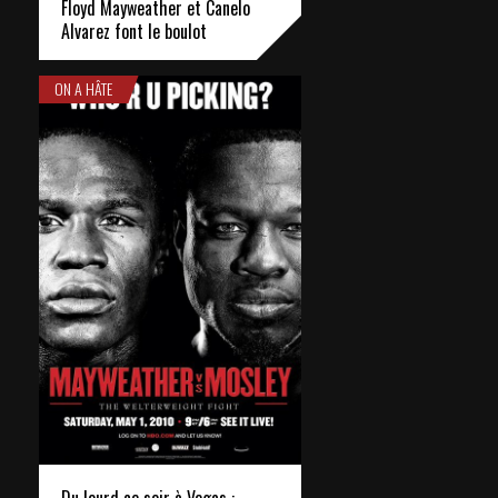
Floyd Mayweather et Canelo
Alvarez font le boulot
ON A HÂTE
Du lourd ce soir à Vegas :