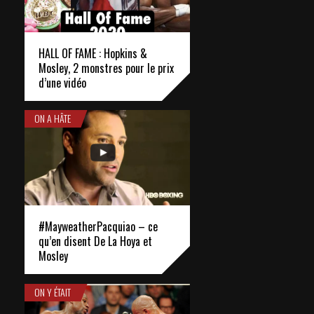
HALL OF FAME : Hopkins &
Mosley, 2 monstres pour le prix
d’une vidéo
ON A HÂTE
#MayweatherPacquiao – ce
qu’en disent De La Hoya et
Mosley
ON Y ÉTAIT