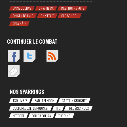
ON SE CULTIVE
ON AIME ÇA
C'EST NOTRE POTE
ON S'EN BRANLE
ON Y ÉTAIT
OLD SCHOOL
ON A HÂTE
CONTINUER LE COMBAT
NOS SPARRINGS
130 LIVRES
BAD LEFT HOOK
CAP'TAIN CROCHET
CULTUREBOXE, LE PODCAST
FFB
FRÉDÉRIC ROUX
NETBOXE
SOU CAPOEIRA
THE RING