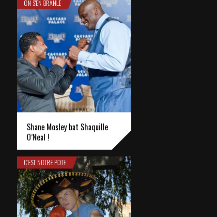
ON S'EN BRANLE
Shane Mosley bat Shaquille
O’Neal !
C'EST NOTRE POTE