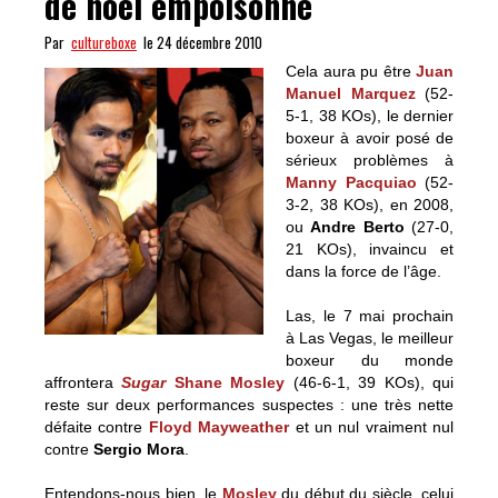
de noël empoisonné
Par
cultureboxe
le 24 décembre 2010
Cela aura pu être
Juan
Manuel Marquez
(52-
5-1, 38 KOs), le dernier
boxeur à avoir posé de
sérieux problèmes à
Manny Pacquiao
(52-
3-2, 38 KOs), en 2008,
ou
Andre Berto
(27-0,
21 KOs), invaincu et
dans la force de l’âge.
Las, le 7 mai prochain
à Las Vegas, le meilleur
boxeur du monde
affrontera
Sugar
Shane Mosley
(46-6-1, 39 KOs), qui
reste sur deux performances suspectes : une très nette
défaite contre
Floyd Mayweather
et un nul vraiment nul
contre
Sergio Mora
.
Entendons-nous bien, le
Mosley
du début du siècle, celui