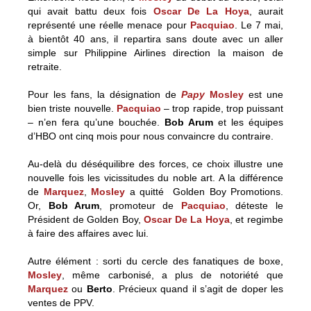
qui avait battu deux fois
Oscar De La Hoya
, aurait
représenté une réelle menace pour
Pacquiao
. Le 7 mai,
à bientôt 40 ans, il repartira sans doute avec un aller
simple sur Philippine Airlines direction la maison de
retraite.
Pour les fans, la désignation de
Papy
Mosley
est une
bien triste nouvelle.
Pacquiao
– trop rapide, trop puissant
– n’en fera qu’une bouchée.
Bob Arum
et les équipes
d’HBO ont cinq mois pour nous convaincre du contraire.
Au-delà du déséquilibre des forces, ce choix illustre une
nouvelle fois les vicissitudes du noble art. A la différence
de
Marquez
,
Mosley
a quitté Golden Boy Promotions.
Or,
Bob Arum
, promoteur de
Pacquiao
, déteste le
Président de Golden Boy,
Oscar De La Hoya
, et regimbe
à faire des affaires avec lui.
Autre élément : sorti du cercle des fanatiques de boxe,
Mosley
, même carbonisé, a plus de notoriété que
Marquez
ou
Berto
. Précieux quand il s’agit de doper les
ventes de PPV.