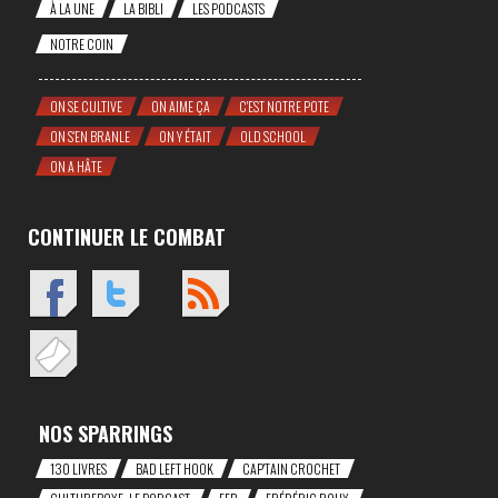
À LA UNE
LA BIBLI
LES PODCASTS
NOTRE COIN
ON SE CULTIVE
ON AIME ÇA
C'EST NOTRE POTE
ON S'EN BRANLE
ON Y ÉTAIT
OLD SCHOOL
ON A HÂTE
CONTINUER LE COMBAT
NOS SPARRINGS
130 LIVRES
BAD LEFT HOOK
CAP'TAIN CROCHET