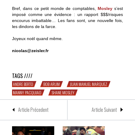
Bref, dans ce petit monde de comptables,
Mosley
s’est
imposé comme une évidence : un rapport $$$/risques
encourus imbattable… Les fans sont, une nouvelle fois,
les dindons de la farce.
Joyeux noël quand même.
nicolas@zeisler.fr
Pacquiao vs. Mosley : cadeau de noël empoisonné
TAGS ////
ANDRE BERTO
BOB ARUM
JUAN MANUEL MARQUEZ
MANNY PACQUIAO
SHANE MOSLEY
Article Précedent
Article Suivant