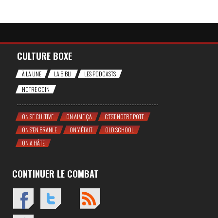
CULTURE BOXE
À LA UNE
LA BIBLI
LES PODCASTS
NOTRE COIN
ON SE CULTIVE
ON AIME ÇA
C'EST NOTRE POTE
ON S'EN BRANLE
ON Y ÉTAIT
OLD SCHOOL
ON A HÂTE
CONTINUER LE COMBAT