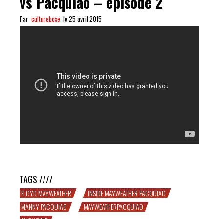
vs Pacquiao – épisode 2
Par
cultureboxe
le 25 avril 2015
REBOUM : Inside Mayweather vs Pacquiao – épisode 2
TAGS ////
FLOYD MAYWEATHER
INSIDE MAYWEATHER PACQUIAO
MANNY PACQUIAO
MAYWEATHERPACQUIAO