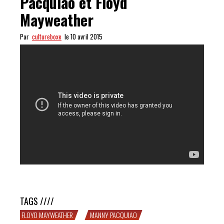
Pacquiao et Floyd
Mayweather
Par
cultureboxe
le 10 avril 2015
Écoutons un peu Manny Pacquiao et Floyd Mayweather
TAGS ////
FLOYD MAYWEATHER
MANNY PACQUIAO