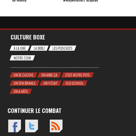
CULTURE BOXE
À LA UNE
LA BIBLI
LES PODCASTS
NOTRE COIN
ON SE CULTIVE
ON AIME ÇA
C'EST NOTRE POTE
ON S'EN BRANLE
ON Y ÉTAIT
OLD SCHOOL
ON A HÂTE
CONTINUER LE COMBAT