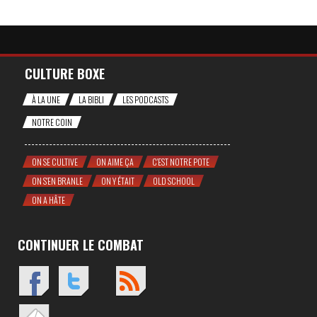
CULTURE BOXE
À LA UNE
LA BIBLI
LES PODCASTS
NOTRE COIN
ON SE CULTIVE
ON AIME ÇA
C'EST NOTRE POTE
ON S'EN BRANLE
ON Y ÉTAIT
OLD SCHOOL
ON A HÂTE
CONTINUER LE COMBAT