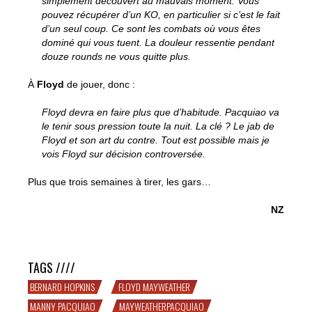
simplement découvert au mauvais moment. Vous
pouvez récupérer d’un KO, en particulier si c’est le fait
d’un seul coup. Ce sont les combats où vous êtes
dominé qui vous tuent. La douleur ressentie pendant
douze rounds ne vous quitte plus.
À
Floyd
de jouer, donc :
Floyd devra en faire plus que d’habitude. Pacquiao va
le tenir sous pression toute la nuit. La clé ? Le jab de
Floyd et son art du contre. Tout est possible mais je
vois Floyd sur décision controversée.
Plus que trois semaines à tirer, les gars…
NZ
Bernard Hopkins sent Floyd
TAGS ////
BERNARD HOPKINS
FLOYD MAYWEATHER
MANNY PACQUIAO
MAYWEATHERPACQUIAO