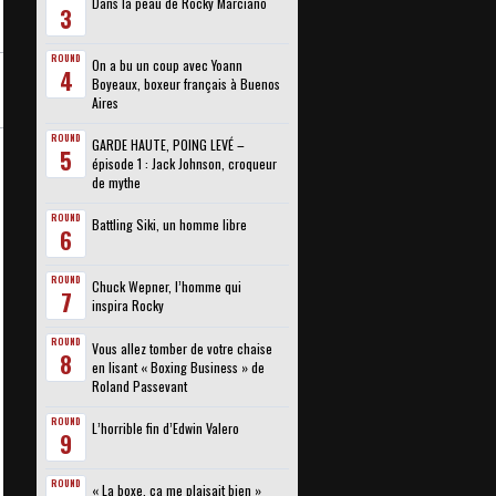
Dans la peau de Rocky Marciano
3
ROUND
On a bu un coup avec Yoann
4
Boyeaux, boxeur français à Buenos
Aires
ROUND
GARDE HAUTE, POING LEVÉ –
5
épisode 1 : Jack Johnson, croqueur
de mythe
ROUND
Battling Siki, un homme libre
6
ROUND
Chuck Wepner, l’homme qui
7
inspira Rocky
ROUND
Vous allez tomber de votre chaise
8
en lisant « Boxing Business » de
Roland Passevant
ROUND
L’horrible fin d’Edwin Valero
9
ROUND
« La boxe, ça me plaisait bien »