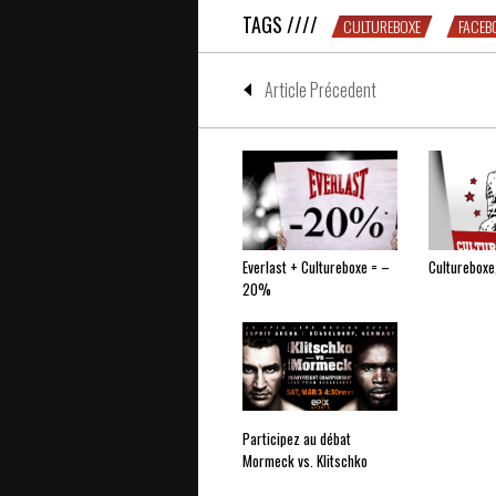
TAGS ////
CULTUREBOXE
FACEB
Article Précedent
Everlast + Cultureboxe = –
Cultureboxe,
20%
Participez au débat
Mormeck vs. Klitschko