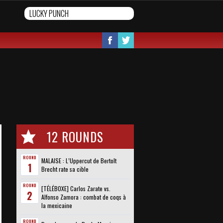
12 ROUNDS
ROUND
MALAISE : L’Uppercut de Bertolt
1
Brecht rate sa cible
ROUND
[TÉLÉBOXE] Carlos Zarate vs.
2
Alfonso Zamora : combat de coqs à
la mexicaine
ROUND