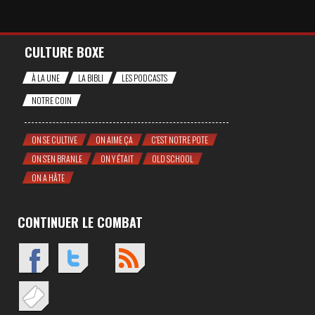
CULTURE BOXE
À LA UNE
LA BIBLI
LES PODCASTS
NOTRE COIN
ON SE CULTIVE
ON AIME ÇA
C'EST NOTRE POTE
ON S'EN BRANLE
ON Y ÉTAIT
OLD SCHOOL
ON A HÂTE
CONTINUER LE COMBAT