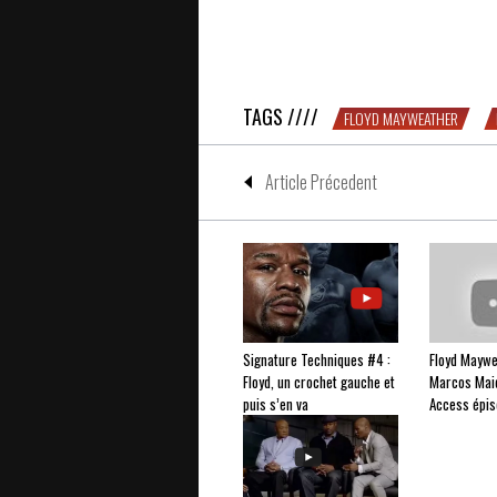
Un samedi soir avec la Team Pacqui
TAGS ////
FLOYD MAYWEATHER
Article Précedent
Signature Techniques #4 :
Floyd Maywe
Floyd, un crochet gauche et
Marcos Maida
puis s’en va
Access épis