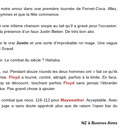
e notre ennui dans une première tournée de Fernet-Coca. Allez,
 hymnes et que la fête commence.
ur une infame chanson soupe au lait qu’il a gravé pour l’occasion.
 présence d’un faux Justin Bieber. De très bon aloi.
r le vrai
Justin
et une sorte d’improbable roi mage. Une vague
M Grand.
r. Le combat du siècle ? Hahaha.
 oui. Pendant douze rounds les deux hommes ont « fait ce qu’ils
rise.
Floyd
a tourné, contré, attrapé, parfois à la limite. En face,
op se découvrir, touchant parfois
Floyd
sans jamais l’ébranler
us. Pas grand chose à ajouter.
me combat que nous. 116-112 pour
Mayweather
. Acceptable. Avec
r juge a sans doute apprécié plus que de raison l’open bar du
NZ à Buenos Aires