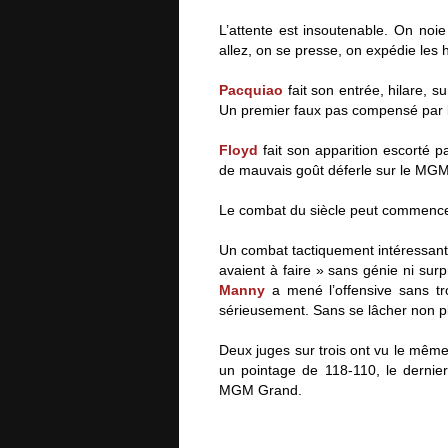
L’attente est insoutenable. On noi
allez, on se presse, on expédie les
Pacquiao
fait son entrée, hilare, s
Un premier faux pas compensé par la
Floyd
fait son apparition escorté pa
de mauvais goût déferle sur le MG
Le combat du siècle peut commence
Un combat tactiquement intéressant,
avaient à faire » sans génie ni surp
Manny
a mené l’offensive sans tr
sérieusement. Sans se lâcher non pl
Deux juges sur trois ont vu le mê
un pointage de 118-110, le dernie
MGM Grand.