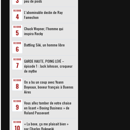
3
peu de poids
ROUND
L’abominable destin de Ray
4
Famechon
ROUND
Chuck Wepner, l’homme qui
5
inspira Rocky
ROUND
Battling Siki, un homme libre
6
ROUND
GARDE HAUTE, POING LEVÉ –
7
épisode 1 : Jack Johnson, croqueur
de mythe
ROUND
On a bu un coup avec Yoann
8
Boyeaux, boxeur français à Buenos
Aires
ROUND
Vous allez tomber de votre chaise
9
en lisant « Boxing Business » de
Roland Passevant
ROUND
« La boxe, ça me plaisait bien »
10
par Charles Bukowski