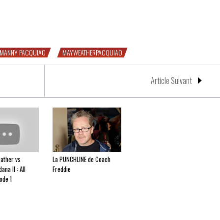
ao, à Buenos Aires
MANNY PACQUIAO
MAYWEATHERPACQUIAO
Article Suivant
ather vs
La PUNCHLINE de Coach
na II : All
Freddie
ode 1