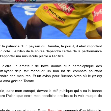
la patience d’un paysan du Danube, le jour J, il était important
n côté. Le bilan de la soirée dépendra certes de la performance
’apporter ma minuscule pierre à l’édifice.
ur d’être un amateur de boxe doublé d’un narcoleptique des
 m’ayant déjà fait manquer un bon lot de combats pourtant
prendre des mesures. Et un avion pour Buenos Aires où le
jet lag
d card girls
de Tecate.
le, dans mon canapé, devant la télé publique qui a eu la bonne
tre l’Atlantique entre mes sensibles oreilles et la voix rauque de
nde de pizzas plus une Team
Pacquiao
composé d’un Albigeois,