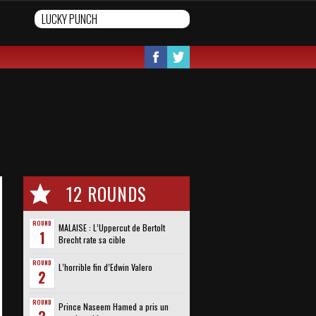
12 ROUNDS
ROUND
MALAISE : L’Uppercut de Bertolt
1
Brecht rate sa cible
ROUND
L’horrible fin d’Edwin Valero
2
ROUND
Prince Naseem Hamed a pris un