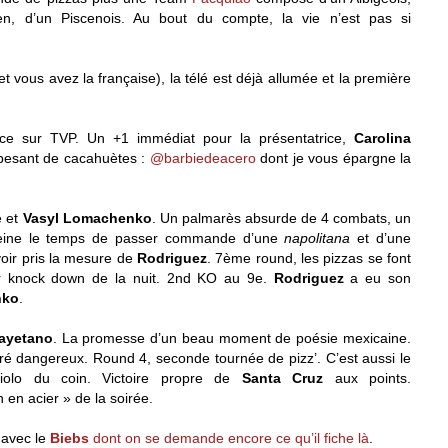
en, d’un Piscenois. Au bout du compte, la vie n’est pas si
t vous avez la française), la télé est déjà allumée et la première
ce sur TVP. Un +1 immédiat pour la présentatrice,
Carolina
 pesant de cacahuètes :
@barbiedeacero
dont je vous épargne la
e et
Vasyl Lomachenko
. Un palmarès absurde de 4 combats, un
A peine le temps de passer commande d’une
napolitana
et d’une
oir pris la mesure de
Rodriguez
. 7ème round, les pizzas se font
r knock down de la nuit. 2nd KO au 9e.
Rodriguez
a eu son
nko
.
ayetano
. La promesse d’un beau moment de poésie mexicaine.
é dangereux. Round 4, seconde tournée de pizz’. C’est aussi le
iolo du coin. Victoire propre de
Santa Cruz
aux points.
 en acier » de la soirée.
4 avec le
Biebs
dont on se demande encore ce qu’il fiche là
.