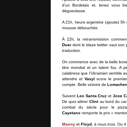
d’un Bordelais et, tenez vous bi
dégueulasse.
A 21h, heure argentine (ajoutez 5h e
mousse débouchée.
À 22h, la retransmission commen
Duer
dont le blaze twitter vaut son
traduction.
On commence avec de la belle box
titre mondial et un talent fou. 
calabresa
que l’Ukrainien semble av
attendre et
Vasyl
score le premie
compte. Belle victoire de
Lomache
Suivent
Leo Santa Cruz
et
Jose C
De quoi attirer
Clint
au bord du carr
combat du siècle pour le pizza
Cayetano
remporte le prix « menton
Manny
et
Floyd
, à nous trois. Ou 