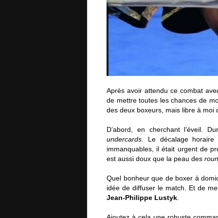
Après avoir attendu ce combat avec 
de mettre toutes les chances de mo
des deux boxeurs, mais libre à moi d
D’abord, en cherchant l’éveil. D
undercards
. Le décalage horaire
immanquables, il était urgent de 
est aussi doux que la peau des
roun
Quel bonheur que de boxer à domici
idée de diffuser le match. Et de met
Jean-Philippe Lustyk
.
Ajoutez à cela une robuste comma