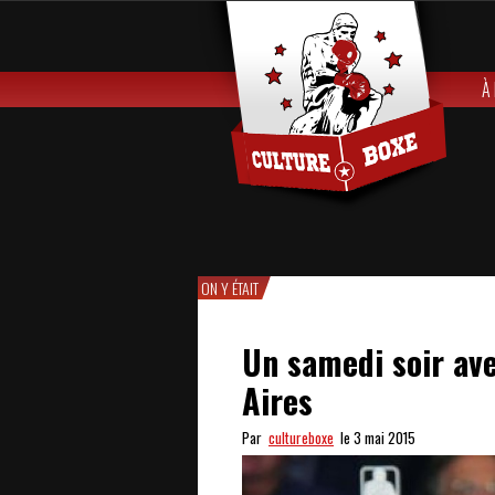
À
ON Y ÉTAIT
Un samedi soir av
Aires
Par
cultureboxe
le 3 mai 2015