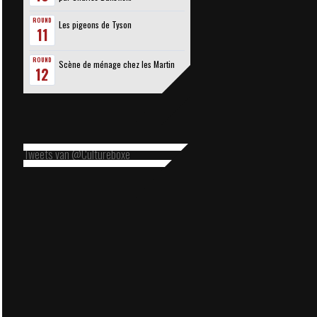
ROUND
Les pigeons de Tyson
11
ROUND
Scène de ménage chez les Martin
12
Tweets van @Cultureboxe