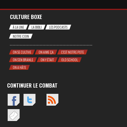
CULTURE BOXE
À LA UNE
LA BIBLI
LES PODCASTS
NOTRE COIN
ON SE CULTIVE
ON AIME ÇA
C'EST NOTRE POTE
ON S'EN BRANLE
ON Y ÉTAIT
OLD SCHOOL
ON A HÂTE
CONTINUER LE COMBAT