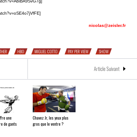
watch?v=AbiBA9SvG7g]
watch?v=oSE4o7jVfFE]
nicolas@zeisler.fr
THER
HBO
MIGUEL COTTO
PAY PER VIEW
SHOW
Article Suivant
ffre une
Chavez Jr, les yeux plus
re de gants
gros que le ventre ?