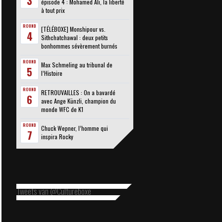
3
épisode 4 : Mohamed Ali, la liberté
à tout prix
ROUND
[TÉLÉBOXE] Monshipour vs.
4
Sithchatchawal : deux petits
bonhommes sévèrement burnés
ROUND
Max Schmeling au tribunal de
5
l’Histoire
ROUND
RETROUVAILLES : On a bavardé
6
avec Ange Künzli, champion du
monde WFC de K1
ROUND
Chuck Wepner, l’homme qui
7
inspira Rocky
Tweets van @Cultureboxe