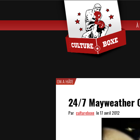
À
ON A HÂTE
24/7 Mayweather C
Par
cultureboxe
le 17 avril 2012