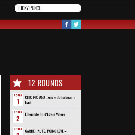
12 ROUNDS
ROUND
CHIC PIC #50 : Eric « Butterbean »
1
Esch
ROUND
L’horrible fin d’Edwin Valero
2
ROUND
GARDE HAUTE, POING LEVÉ –