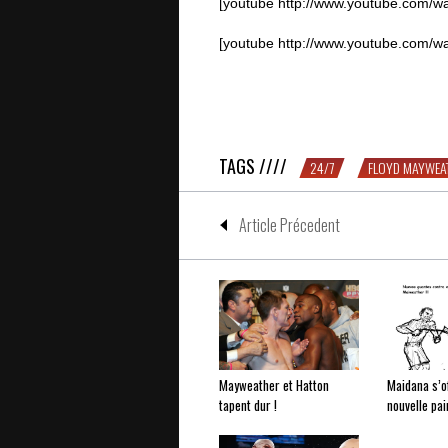
[youtube http://www.youtube.com/
[youtube http://www.youtube.com/
24/7 Mayweather Cotto – épisode 1
TAGS ////
24/7
FLOYD MAYWEA
Article Précedent
Mayweather et Hatton
Maidana s’o
tapent dur !
nouvelle pai