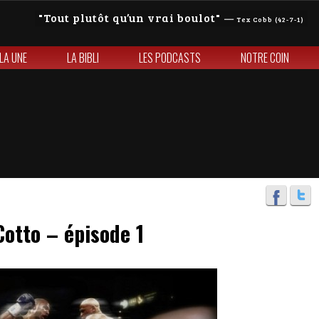
Tout plutôt qu’un vrai boulot
—
Tex Cobb (42-7-1)
 LA UNE
LA BIBLI
LES PODCASTS
NOTRE COIN
otto – épisode 1