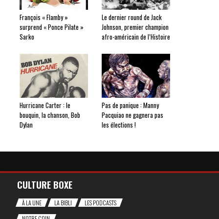
François « Flamby »
Le dernier round de Jack
surprend « Ponce Pilate »
Johnson, premier champion
Sarko
afro-américain de l’Histoire
Hurricane Carter : le
Pas de panique : Manny
bouquin, la chanson, Bob
Pacquiao ne gagnera pas
Dylan
les élections !
CULTURE BOXE
À LA UNE
LA BIBLI
LES PODCASTS
NOTRE COIN