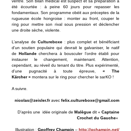
ventre. Son bilan médical est suspect et sa préparation a
été écourtée : à peine 60 jours pour repasser les
fondamentaux. Son programme obéit aux préceptes de la
rugueuse école hongroise : monter au front, couper le
ring pour mettre son rival sous pression et déclencher
une droite sèche, violente.
L’analyse de
Cultureboxe
: plus complet et bénéficiant
d’un soutien populaire qui devrait le galvaniser, le natif
de
Hollande
cherchera à bousculer l’ordre établi pour
instaurer le changement, maintenant. Attention,
cependant, au réveil du tenant du titre. Plus expérimenté,
d’une pugnacité à toute épreuve,
« The
Kärcher »
montera sur le ring pour chercher le sarKO !
A suivre.
nicolas@zeisler.fr
avec
felix.cultureboxe@gmail.com
D’après une idée originale de
Malègue
dit «
Captaine
Crochet du Gauche
«
Illustration :
Geoffrey Champin
–
http://gchampin.net/