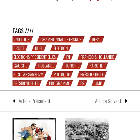
« Flamby » défie « The Kärcher » pour la ceinture de
champion de France
TAGS ////
2ND TOUR
CHAMPIONNAT DE FRANCE
DÉBAT
DROITE
DUEL
ÉLECTION
ÉLECTIONS PRÉSIDENTIELLES
FN
FRANÇOIS HOLLANDE
GAUCHE
HOLLANDE
HONGRIE
KÄRCHER
NICOLAS SARKOZY
POLITIQUE
PRÉSIDENTIELLE
PRÉSIDENTIELLES
PROGRAMME
PS
UMP
Article Précedent
Article Suivant