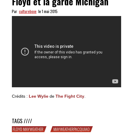
Floyd et la garde Michigan
Par
cultureboxe
le 1 mai 2015
Crédits :
Lee Wylie
de
The Fight City
.
Signature Techniques #10 : Floyd et la garde Michigan
TAGS ////
FLOYD MAYWEATHER
MAYWEATHERPACQUIAO