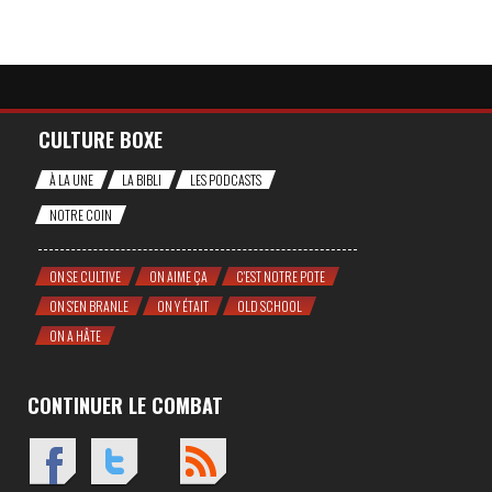
CULTURE BOXE
À LA UNE
LA BIBLI
LES PODCASTS
NOTRE COIN
ON SE CULTIVE
ON AIME ÇA
C'EST NOTRE POTE
ON S'EN BRANLE
ON Y ÉTAIT
OLD SCHOOL
ON A HÂTE
CONTINUER LE COMBAT