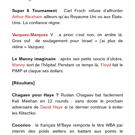
Super 6 Tournament
: Carl Froch refuse d’affronter
Arthur Abraham
ailleurs qu’au Royaume Uni ou aux États-
Unis. La confiance règne.
Vazquez-Marquez V
: a priori c’est non, on arrête là.
Gros ouf de soulagement pour Israel « j’ai plus de
rétine » Vazquez.
Le Manny imaginaire
: après ses petits soucis d’ulcère,
Manny
sort de l’hôpital. Pendant ce temps là,
Floyd
fait le
PIMP et claque ses dollars.
[Résultats]
Chagaev pour Haye ?
Ruslan Chagaev bat facilement
Kali Meehan en 12 rounds : sans doute le prochain
adversaire de
David Haye
si ce dernier continue à éviter
les Klitschko.
Cocorico
: le français M’Baye remporte le titre WBA par
interim des poids welters en battant aux points le