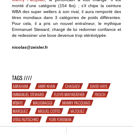
monté d’une catégorie (154 lbs) ; s’il chipe la ceinture
WBA des super welters à son rival, il aura remporté des
titres mondiaux dans 3 catégories de poids différentes.
Pour cela, il a pris un nouvel entraîneur, le mythique
Emmanuel Steward, chargé de lui redonner confiance et
de redessiner une boxe devenue trop stéréotypée.
nicolas@zeisler.fr
Malignaggi, Froch, Vazquez, Marquez, Manny, Chagaev,
M’Baye, Klitschko, Cotto, Foreman
TAGS ////
ABRAHAM
AMIR KHAN
CHAGAEV
DAVID HAYE
EMMANUEL STEWARD
FLOYD MAYWEATHER
FROCH
M'BAYE
MALIGNAGGI
MANNY PACQUIAO
MARQUEZ
MIGUEL COTTO
VAZQUEZ
VITALI KLITSCHKO
YURI FOREMAN