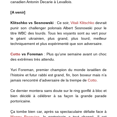
canadien Antonin Decarie à Levallois.
[A venir]
Klitschko vs Sosnowski
: Ce soir,
Vitali Klitschko
devrait
punir son challenger polonais Albert Sosnowski pour le
titre WBC des lourds. Tous les voyants sont au vert pour
le géant ukrainien, plus grand, plus lourd, meilleur
techniquement et plus expérimenté que son adversaire.
Cotto
vs Foreman
: Plus qu’une semaine avant un choc
des extrêmes très attendu.
Yuri Foreman, premier champion du monde israélien de
l’histoire et futur rabbi est grand, fin, bon boxeur mais n’a
jamais rencontré d’adversaire de la trempe de
Cotto
.
Ce dernier montera sans doute sur le ring gonflé à bloc et
bien décidé à célébrer à sa façon la grande parade
portoricaine.
Ça tombe bien car, après sa spectaculaire défaite face à
Manny Pacquiao
, le portoricain a tout changé. Il est