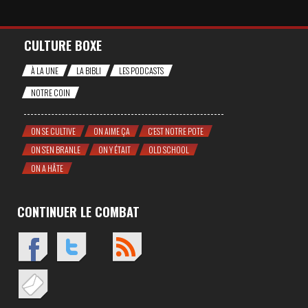
CULTURE BOXE
À LA UNE
LA BIBLI
LES PODCASTS
NOTRE COIN
ON SE CULTIVE
ON AIME ÇA
C'EST NOTRE POTE
ON S'EN BRANLE
ON Y ÉTAIT
OLD SCHOOL
ON A HÂTE
CONTINUER LE COMBAT