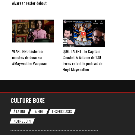
Alvarez : rester debout
VLAN : HBO lâche 55
QUEL TALENT : le Cap’tain
minutes de docu sur
Crochet & Antoine de 130
#MayweatherPacquiao
livres refont le portrait de
Floyd Mayweather
CULTURE BOXE
À LA UNE
LA BIBLI
LES PODCASTS
NOTRE COIN