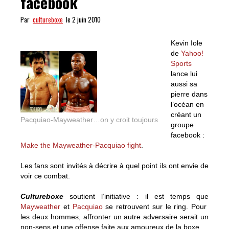
facebook
Par
cultureboxe
le 2 juin 2010
Kevin Iole
de
Yahoo!
Sports
lance lui
aussi sa
pierre dans
l’océan en
créant un
Pacquiao-Mayweather…on y croit toujours
groupe
facebook :
Make the Mayweather-Pacquiao fight
.
Les fans sont invités à décrire à quel point ils ont envie de
voir ce combat.
Cultureboxe
soutient l’initiative : il est temps que
Mayweather
et
Pacquiao
se retrouvent sur le ring. Pour
les deux hommes, affronter un autre adversaire serait un
non-sens et une offense faite aux amoureux de la boxe.