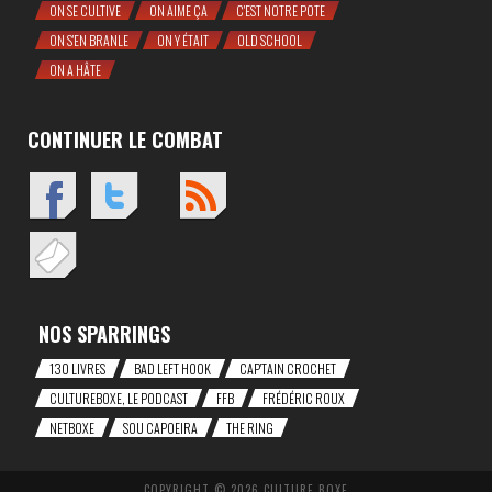
ON SE CULTIVE
ON AIME ÇA
C'EST NOTRE POTE
ON S'EN BRANLE
ON Y ÉTAIT
OLD SCHOOL
ON A HÂTE
CONTINUER LE COMBAT
NOS SPARRINGS
130 LIVRES
BAD LEFT HOOK
CAP'TAIN CROCHET
CULTUREBOXE, LE PODCAST
FFB
FRÉDÉRIC ROUX
NETBOXE
SOU CAPOEIRA
THE RING
COPYRIGHT © 2026 CULTURE BOXE