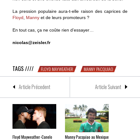
La pression populaire aura-t-elle raison des caprices de
Floyd
,
Manny
et de leurs promoteurs ?
En tout cas, ça ne coûte rien d’essayer…
nicolas@zeisler.fr
Pacquiao Mayweather sur facebook
TAGS ////
FLOYD MAYWEATHER
MANNY PACQUIAO
Article Précedent
Article Suivant
Floyd Mayweather-Canelo
Manny Pacquiao au Mexique