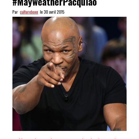
#MayweatherPacquiao
Par
cultureboxe
le 30 avril 2015