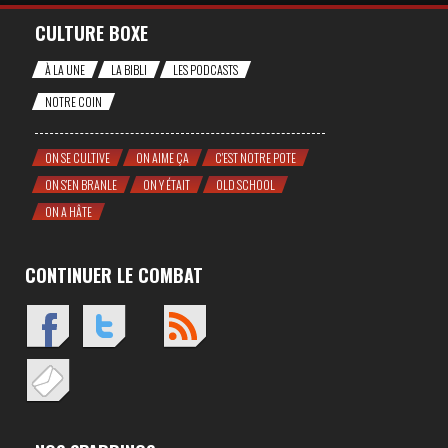
CULTURE BOXE
À LA UNE
LA BIBLI
LES PODCASTS
NOTRE COIN
ON SE CULTIVE
ON AIME ÇA
C'EST NOTRE POTE
ON S'EN BRANLE
ON Y ÉTAIT
OLD SCHOOL
ON A HÂTE
CONTINUER LE COMBAT