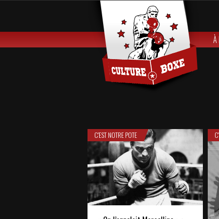
À
C'EST NOTRE POTE
C