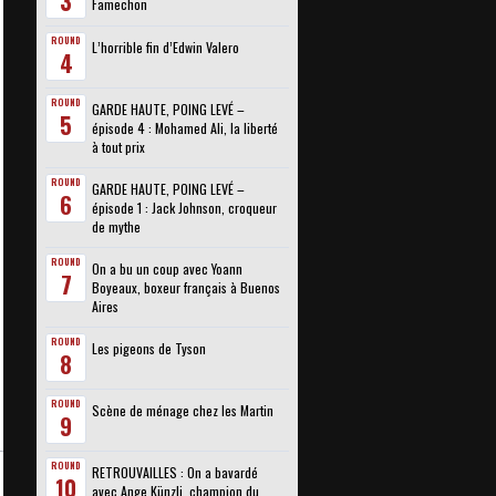
3
Famechon
ROUND
L’horrible fin d’Edwin Valero
4
ROUND
GARDE HAUTE, POING LEVÉ –
5
épisode 4 : Mohamed Ali, la liberté
à tout prix
ROUND
GARDE HAUTE, POING LEVÉ –
6
épisode 1 : Jack Johnson, croqueur
de mythe
ROUND
On a bu un coup avec Yoann
7
Boyeaux, boxeur français à Buenos
Aires
ROUND
Les pigeons de Tyson
8
ROUND
Scène de ménage chez les Martin
9
ROUND
RETROUVAILLES : On a bavardé
10
avec Ange Künzli, champion du