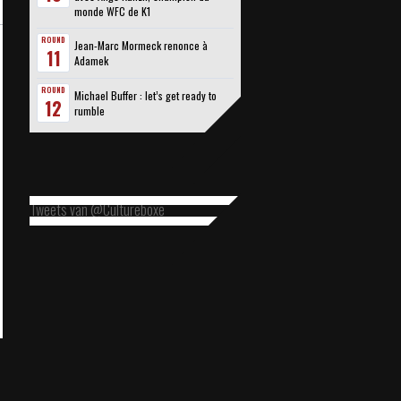
monde WFC de K1
ROUND
Jean-Marc Mormeck renonce à
11
Adamek
ROUND
Michael Buffer : let’s get ready to
12
rumble
Tweets van @Cultureboxe