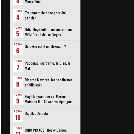
3
Momentum
ROUND
Traitement de choc pour été
4
parisien
ROUND
Ortiz-Mayweather, mascarade au
5
MGM Grand de Las Vegas
ROUND
Golovkin est-il un Mexicain ?
6
ROUND
Pacquiao, Margarito, le Bien, le
7
Mal
ROUND
Ricardo Mayorga, les sandinistes
8
et Wikileaks
ROUND
Floyd Mayweather vs. Marcos
9
Maidana II – All Access épilogue
ROUND
Big Mac Arreola
10
ROUND
CHIC PIC #53 : Rocky Balboa,