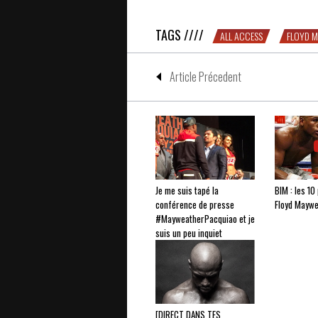
TAGS ////
ALL ACCESS
FLOYD 
Article Précedent
Je me suis tapé la
BIM : les 10
conférence de presse
Floyd Mayw
#MayweatherPacquiao et je
suis un peu inquiet
[DIRECT DANS TES