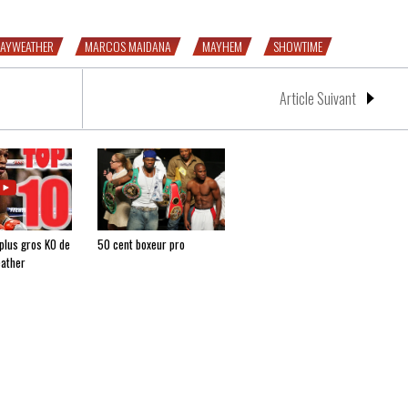
MAYWEATHER
MARCOS MAIDANA
MAYHEM
SHOWTIME
Article Suivant
 plus gros KO de
50 cent boxeur pro
eather