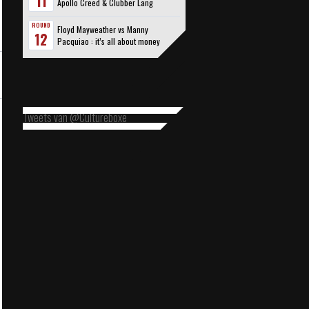
11
Apollo Creed & Clubber Lang
ROUND
Floyd Mayweather vs Manny
12
Pacquiao : it’s all about money
Tweets van @Cultureboxe