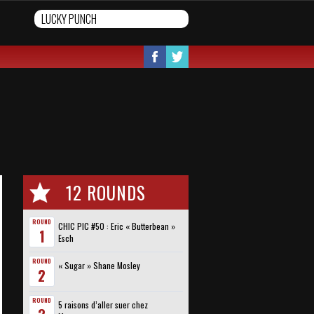
12 ROUNDS
ROUND
CHIC PIC #50 : Eric « Butterbean »
1
Esch
ROUND
« Sugar » Shane Mosley
2
ROUND
5 raisons d’aller suer chez