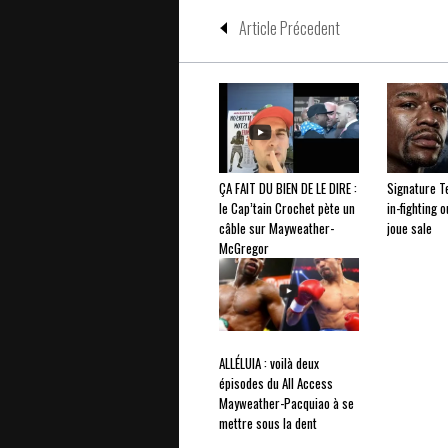
Article Précedent
ÇA FAIT DU BIEN DE LE DIRE :
Signature T
le Cap’tain Crochet pète un
in-fighting 
câble sur Mayweather-
joue sale
McGregor
ALLÉLUIA : voilà deux
épisodes du All Access
Mayweather-Pacquiao à se
mettre sous la dent