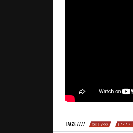
QUEL TALENT : le Cap’tain Crochet &
TAGS ////
130 LIVRES
CAPTAIN