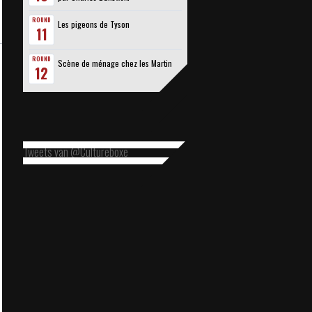
ROUND
Les pigeons de Tyson
11
ROUND
Scène de ménage chez les Martin
12
Tweets van @Cultureboxe