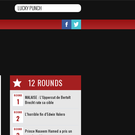
12 ROUNDS
ROUND
MALAISE : L’Uppercut de Bertolt
1
Brecht rate sa cible
ROUND
L’horrible fin d’Edwin Valero
2
ROUND
Prince Naseem Hamed a pris un