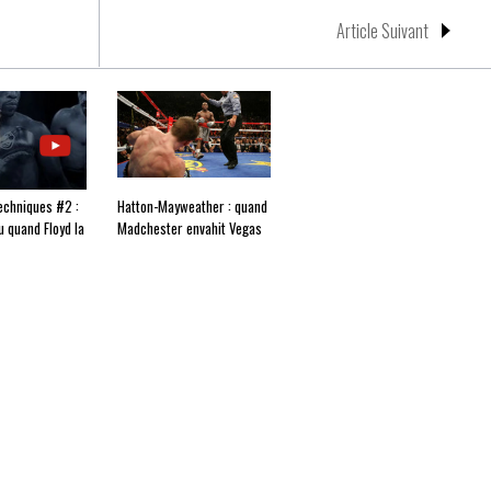
Article Suivant
echniques #2 :
Hatton-Mayweather : quand
ou quand Floyd la
Madchester envahit Vegas