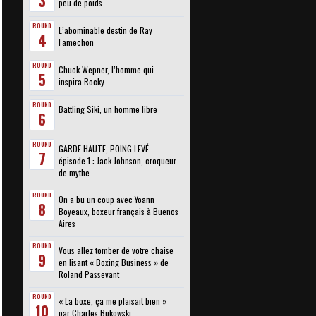
3
peu de poids
ROUND
L’abominable destin de Ray
4
Famechon
ROUND
Chuck Wepner, l’homme qui
5
inspira Rocky
ROUND
Battling Siki, un homme libre
6
ROUND
GARDE HAUTE, POING LEVÉ –
7
épisode 1 : Jack Johnson, croqueur
de mythe
ROUND
On a bu un coup avec Yoann
8
Boyeaux, boxeur français à Buenos
Aires
ROUND
Vous allez tomber de votre chaise
9
en lisant « Boxing Business » de
Roland Passevant
ROUND
« La boxe, ça me plaisait bien »
10
par Charles Bukowski