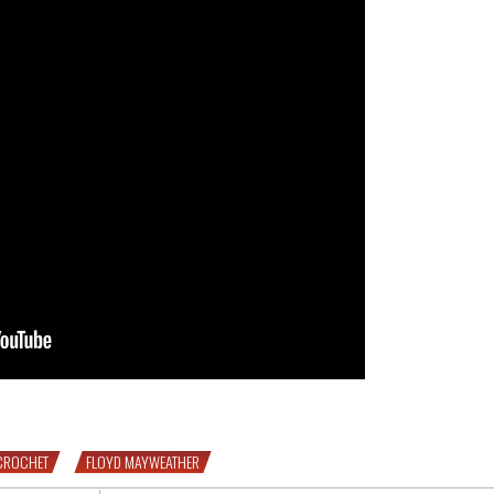
 Antoine de 130 livres refont le portrait de Floyd Mayweather
 CROCHET
FLOYD MAYWEATHER