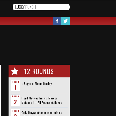
12 ROUNDS
ROUND
« Sugar » Shane Mosley
1
ROUND
Floyd Mayweather vs. Marcos
2
Maidana II – All Access épilogue
ROUND
Ortiz-Mayweather, mascarade au