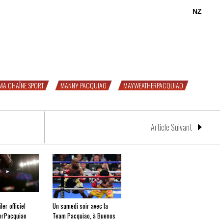
NZ
r le combat ?
MA CHAÎNE SPORT
MANNY PACQUIAO
MAYWEATHERPACQUIAO
Article Suivant
ler officiel
Un samedi soir avec la
rPacquiao
Team Pacquiao, à Buenos