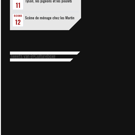
Tyson, les pigeons et les poulets
11
ROUND
Scène de ménage chez les Martin
12
Tweets van @Cultureboxe