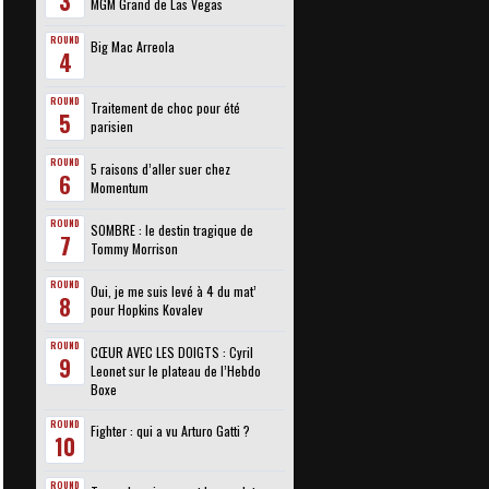
3
MGM Grand de Las Vegas
ROUND
Big Mac Arreola
4
ROUND
Traitement de choc pour été
5
parisien
ROUND
5 raisons d’aller suer chez
6
Momentum
ROUND
SOMBRE : le destin tragique de
7
Tommy Morrison
ROUND
Oui, je me suis levé à 4 du mat’
8
pour Hopkins Kovalev
ROUND
CŒUR AVEC LES DOIGTS : Cyril
9
Leonet sur le plateau de l’Hebdo
Boxe
ROUND
Fighter : qui a vu Arturo Gatti ?
10
ROUND