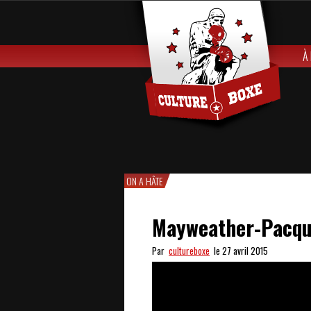
À
ON A HÂTE
Mayweather-Pacqui
Par
cultureboxe
le 27 avril 2015