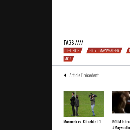
Mayweather-Pacquiao : comment voi
TAGS ////
DIFFUSION
FLOYD MAYWEATHER
MCS
Article Précedent
Mormeck vs. Klitschko J-1
BOUM le trai
#Mayweathe