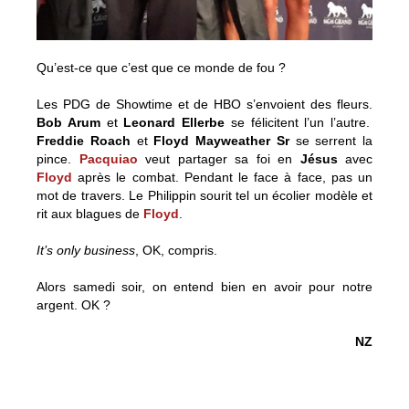
Qu’est-ce que c’est que ce monde de fou ?
Les PDG de Showtime et de HBO s’envoient des fleurs.
Bob Arum
et
Leonard Ellerbe
se félicitent l’un l’autre.
Freddie Roach
et
Floyd Mayweather Sr
se serrent la
pince.
Pacquiao
veut partager sa foi en
Jésus
avec
Floyd
après le combat. Pendant le face à face, pas un
mot de travers. Le Philippin sourit tel un écolier modèle et
rit aux blagues de
Floyd
.
It’s only business
, OK, compris.
Alors samedi soir, on entend bien en avoir pour notre
argent. OK ?
NZ
Je me suis tapé la conférence de presse
#MayweatherPacquiao et je suis un peu inquiet