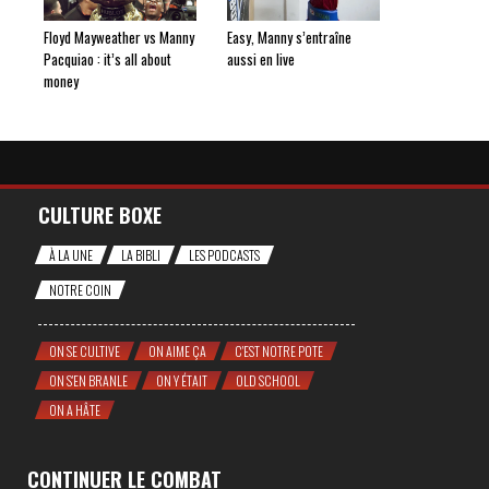
Floyd Mayweather vs Manny
Easy, Manny s’entraîne
Pacquiao : it’s all about
aussi en live
money
CULTURE BOXE
À LA UNE
LA BIBLI
LES PODCASTS
NOTRE COIN
ON SE CULTIVE
ON AIME ÇA
C'EST NOTRE POTE
ON S'EN BRANLE
ON Y ÉTAIT
OLD SCHOOL
ON A HÂTE
CONTINUER LE COMBAT