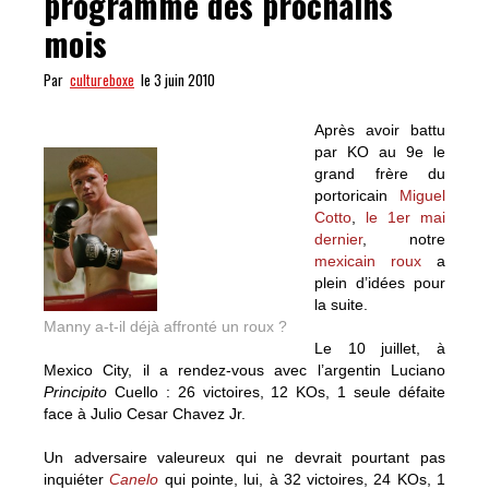
programme des prochains
mois
Par
cultureboxe
le 3 juin 2010
Après avoir battu
par KO au 9e le
grand frère du
portoricain
Miguel
Cotto
,
le 1er mai
dernier
, notre
mexicain roux
a
plein d’idées pour
la suite.
Manny a-t-il déjà affronté un roux ?
Le 10 juillet, à
Mexico City, il a rendez-vous avec l’argentin Luciano
Principito
Cuello : 26 victoires, 12 KOs, 1 seule défaite
face à Julio Cesar Chavez Jr.
Un adversaire valeureux qui ne devrait pourtant pas
inquiéter
Canelo
qui pointe, lui, à 32 victoires, 24 KOs, 1