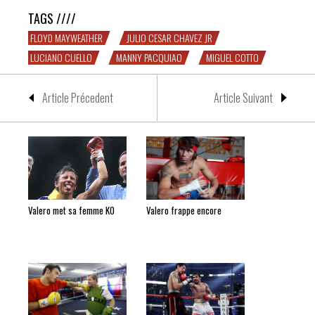
TAGS ////
FLOYD MAYWEATHER
JULIO CESAR CHAVEZ JR
LUCIANO CUELLO
MANNY PACQUIAO
MIGUEL COTTO
Article Précedent
Article Suivant
Valero met sa femme KO
Valero frappe encore