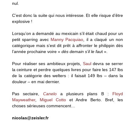
nul.
C’est donc la suite qui nous intéresse. Et elle risque d’être
explosive !
Lorsqu’on a demandé au mexicain s’il était chaud pour un
petit sparring avec
Manny Pacquiao
, il a claqué un non
catégorique mais s’est dit prêt à affronter le philippin dès
l’année prochaine voire «
dès demain s’il le fau
t ».
Pour réaliser ses ambitieux projets,
Saul
devra se serrer
la ceinture et perdre quelques livres pour faire les 147 lbs
de la catégorie des welters : il faisait 149 lbs – dans la
douleur – en mai dernier.
Pas sectaire,
Canelo
a plusieurs plans B :
Floyd
Mayweather
,
Miguel Cotto
et Andre Berto. Bref, les
choses sérieuses commencent…
nicolas@zeisler.fr
Saul Canelo Alvarez : le programme des prochains mois