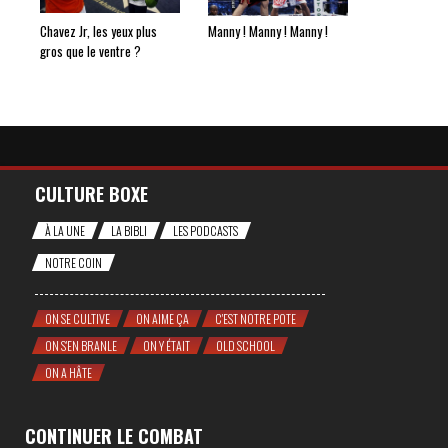
Chavez Jr, les yeux plus
Manny ! Manny ! Manny !
gros que le ventre ?
CULTURE BOXE
À LA UNE
LA BIBLI
LES PODCASTS
NOTRE COIN
ON SE CULTIVE
ON AIME ÇA
C'EST NOTRE POTE
ON S'EN BRANLE
ON Y ÉTAIT
OLD SCHOOL
ON A HÂTE
CONTINUER LE COMBAT