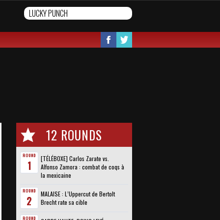
12 ROUNDS
ROUND
[TÉLÉBOXE] Carlos Zarate vs.
1
Alfonso Zamora : combat de coqs à
la mexicaine
ROUND
MALAISE : L’Uppercut de Bertolt
2
Brecht rate sa cible
ROUND