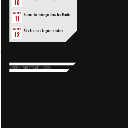
10
ROUND
Scène de ménage chez les Martin
11
ROUND
Ali / Frazier : la guerre totale
12
Tweets van @Cultureboxe