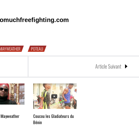
omuchfreefighting.com
lire chez notre pote de Boxingand…
 MAYWEATHER
POTEAU
Article Suivant
r Mayweather
Coucou les Gladiateurs du
Bénin