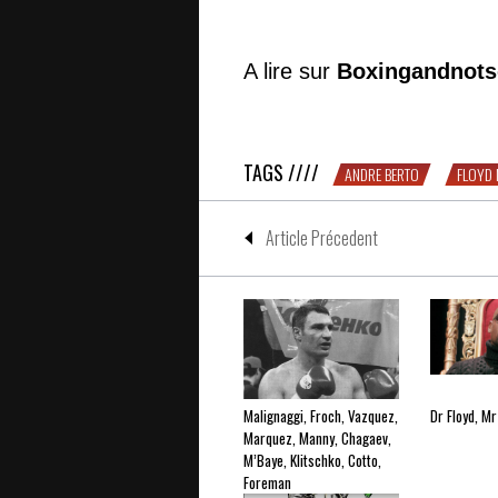
A lire sur
Boxingandnots
Excellent article sur Mayweather à 
TAGS ////
ANDRE BERTO
FLOYD
Article Précedent
Malignaggi, Froch, Vazquez,
Dr Floyd, M
Marquez, Manny, Chagaev,
M’Baye, Klitschko, Cotto,
Foreman