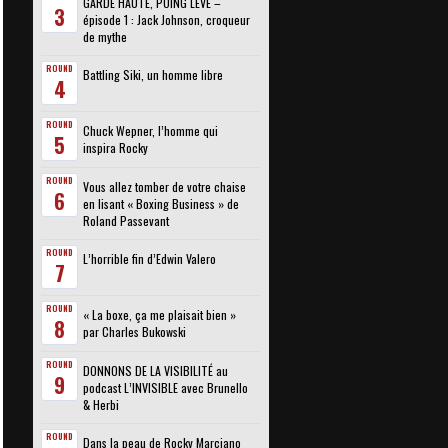
GARDE HAUTE, POING LEVÉ –
3
épisode 1 : Jack Johnson, croqueur
de mythe
ROUND
Battling Siki, un homme libre
4
ROUND
Chuck Wepner, l’homme qui
5
inspira Rocky
ROUND
Vous allez tomber de votre chaise
6
en lisant « Boxing Business » de
Roland Passevant
ROUND
L’horrible fin d’Edwin Valero
7
ROUND
« La boxe, ça me plaisait bien »
8
par Charles Bukowski
ROUND
DONNONS DE LA VISIBILITÉ au
9
podcast L’INVISIBLE avec Brunello
& Herbi
ROUND
Dans la peau de Rocky Marciano