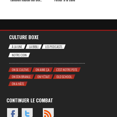
CULTURE BOXE
À LA UNE
LA BIBLI
LES PODCASTS
NOTRE COIN
ON SE CULTIVE
ON AIME ÇA
C'EST NOTRE POTE
ON S'EN BRANLE
ON Y ÉTAIT
OLD SCHOOL
ON A HÂTE
CONTINUER LE COMBAT