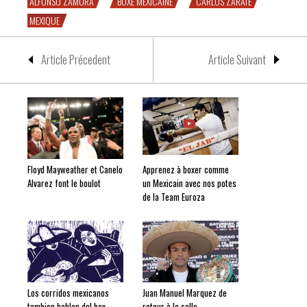
ALFONSO ZAMORA
BOXE MEXICAINE
CARLOS ZARATE
MEXIQUE
Article Précedent
Article Suivant
Floyd Mayweather et Canelo
Apprenez à boxer comme
Alvarez font le boulot
un Mexicain avec nos potes
de la Team Euroza
Los corridos mexicanos
Juan Manuel Marquez de
tambien hablan del box…
retour à la salle