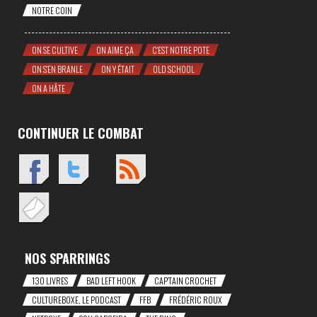
NOTRE COIN
ON SE CULTIVE
ON AIME ÇA
C'EST NOTRE POTE
ON S'EN BRANLE
ON Y ÉTAIT
OLD SCHOOL
ON A HÂTE
CONTINUER LE COMBAT
NOS SPARRINGS
130 LIVRES
BAD LEFT HOOK
CAP'TAIN CROCHET
CULTUREBOXE, LE PODCAST
FFB
FRÉDÉRIC ROUX