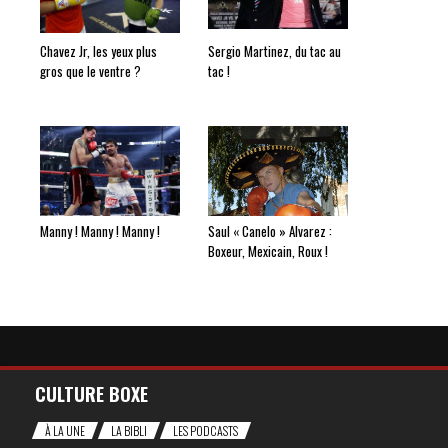
Chavez Jr, les yeux plus
Sergio Martinez, du tac au
gros que le ventre ?
tac !
Manny ! Manny ! Manny !
Saul « Canelo » Alvarez :
Boxeur, Mexicain, Roux !
CULTURE BOXE
À LA UNE
LA BIBLI
LES PODCASTS