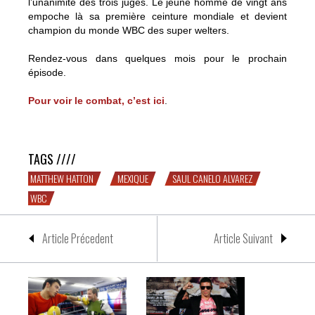
l’unanimité des trois juges. Le jeune homme de vingt ans
empoche là sa première ceinture mondiale et devient
champion du monde WBC des super welters.
Rendez-vous dans quelques mois pour le prochain
épisode.
Pour voir le combat, c’est ici
.
+1 pour Canelo
TAGS ////
MATTHEW HATTON
MEXIQUE
SAUL CANELO ALVAREZ
WBC
Article Précedent
Article Suivant