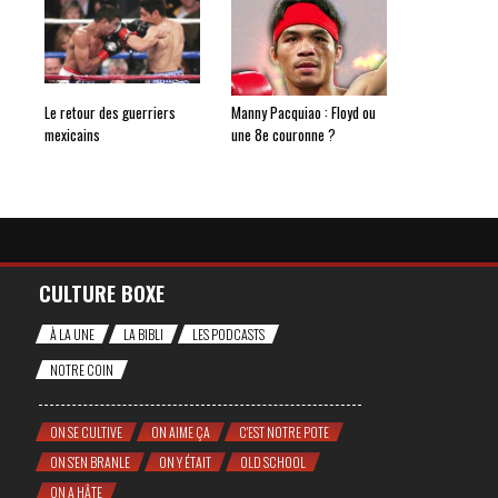
Le retour des guerriers
Manny Pacquiao : Floyd ou
mexicains
une 8e couronne ?
CULTURE BOXE
À LA UNE
LA BIBLI
LES PODCASTS
NOTRE COIN
ON SE CULTIVE
ON AIME ÇA
C'EST NOTRE POTE
ON S'EN BRANLE
ON Y ÉTAIT
OLD SCHOOL
ON A HÂTE