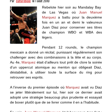
Par
cultureboxe
le 1 août 2010
Rebelote hier soir au Mandalay Bay
de Las Vegas où
Juan Manuel
Marquez
a battu pour la deuxième
fois en un an et demi le valeureux
Juan Diaz pour conserver ses titres
de champion WBO et WBA des
légers.
Pendant 12 rounds, le champion
mexicain a donné un récital, punissant régulièrement son
challenger avec des combinaisons à la tête et au corps.
Au 4e,
Marquez
était d’ailleurs tout prêt de clore la soirée
d’un uppercut atomique au menton qui obligeait Diaz,
déstabilisé, à utiliser toute la surface du ring pour
retrouver ses esprits.
A l’inverse du premier épisode où
Marquez
avait vu Diaz
se jeter littéralement sur lui, hier soir ce dernier avait
adopté une stratégie beaucoup plus prudente et essayait
de boxer plutôt que de se livrer comme il en a l’habitude.