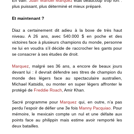
En vain.
Juan Manuel Marquez
était beaucoup trop fort :
plus puissant, plus déterminé et mieux préparé.
Et maintenant ?
Diaz a certainement dit adieu à la boxe de très haut
niveau. A 26 ans, avec 540.000 $ en poche et des
victoires face à plusieurs champions du monde, personne
ne lui en voudra s’il décide de raccrocher les gants pour
se consacrer à ses études de droit.
Marquez
, malgré ses 36 ans, a encore de beaux jours
devant lui : il devrait défendre ses titres de champion du
monde des légers face au spectaculaire australien,
Michael Katsidis, ou monter en super légers affronter le
protégé de
Freddie Roach
, Amir Khan.
Sacré programme pour
Marquez
qui, en outre, n’a pas
perdu l’espoir de défier une 3e fois
Manny Pacquiao
. Pour
mémoire, le mexicain compte un nul et une défaite aux
points face au philippin mais estime avoir remporté les
deux batailles.