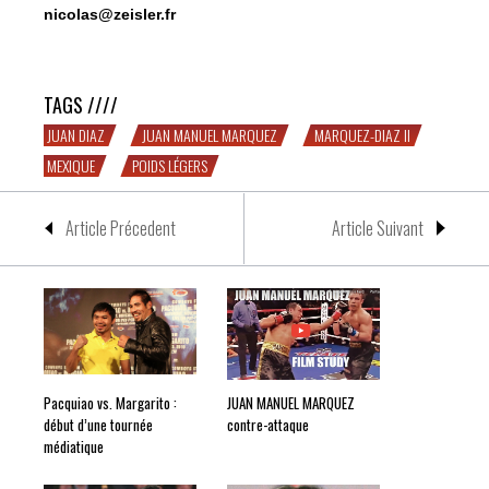
nicolas@zeisler.fr
Marquez 2 Diaz 0
TAGS ////
JUAN DIAZ
JUAN MANUEL MARQUEZ
MARQUEZ-DIAZ II
MEXIQUE
POIDS LÉGERS
Article Précedent
Article Suivant
Pacquiao vs. Margarito :
JUAN MANUEL MARQUEZ
début d’une tournée
contre-attaque
médiatique