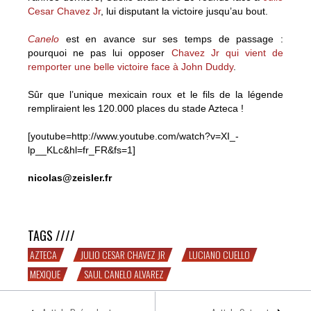
Cesar Chavez Jr
, lui disputant la victoire jusqu’au bout.
Canelo
est en avance sur ses temps de passage :
pourquoi ne pas lui opposer
Chavez Jr qui vient de
remporter une belle victoire face à John Duddy
.
Sûr que l’unique mexicain roux et le fils de la légende
rempliraient les 120.000 places du stade Azteca !
[youtube=http://www.youtube.com/watch?v=XI_-
lp__KLc&hl=fr_FR&fs=1]
nicolas@zeisler.fr
Saul « Canelo » Alvarez continue à tracer son chemin
TAGS ////
AZTECA
JULIO CESAR CHAVEZ JR
LUCIANO CUELLO
MEXIQUE
SAUL CANELO ALVAREZ