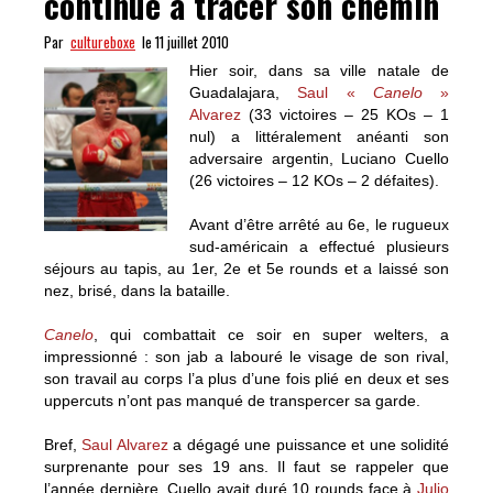
continue à tracer son chemin
Par
cultureboxe
le 11 juillet 2010
Hier soir, dans sa ville natale de
Guadalajara,
Saul «
Canelo
»
Alvarez
(33 victoires – 25 KOs – 1
nul) a littéralement anéanti son
adversaire argentin, Luciano Cuello
(26 victoires – 12 KOs – 2 défaites).
Avant d’être arrêté au 6e, le rugueux
sud-américain a effectué plusieurs
séjours au tapis, au 1er, 2e et 5e rounds et a laissé son
nez, brisé, dans la bataille.
Canelo
, qui combattait ce soir en super welters, a
impressionné : son jab a labouré le visage de son rival,
son travail au corps l’a plus d’une fois plié en deux et ses
uppercuts n’ont pas manqué de transpercer sa garde.
Bref,
Saul Alvarez
a dégagé une puissance et une solidité
surprenante pour ses 19 ans. Il faut se rappeler que
l’année dernière, Cuello avait duré 10 rounds face à
Julio