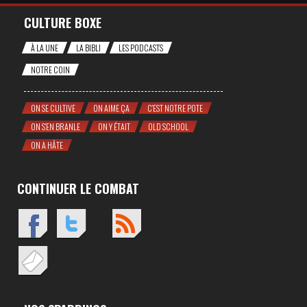
CULTURE BOXE
À LA UNE
LA BIBLI
LES PODCASTS
NOTRE COIN
ON SE CULTIVE
ON AIME ÇA
C'EST NOTRE POTE
ON S'EN BRANLE
ON Y ÉTAIT
OLD SCHOOL
ON A HÂTE
CONTINUER LE COMBAT