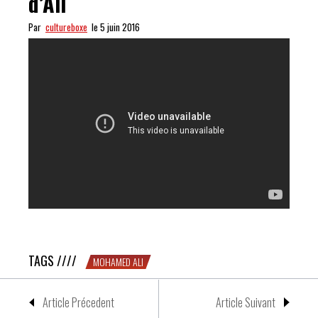
d’Ali
Par
cultureboxe
le 5 juin 2016
Allez, encore une petite dose d’Ali
TAGS ////
MOHAMED ALI
Article Précedent
Article Suivant