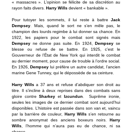
« massacres ». L’opinion se félicite de sa discrétion au
rayon faits divers.
Harry Wills
devient « bankable ».
Pour tutoyer les sommets, il lui reste à battre
Jack
Dempsey
. Mais, quand le sort ne s’en mêle pas, le
champion des lourds regimbe à lui donner sa chance. En
1922, les papiers pour le combat sont signés mais
Dempsey
ne donne pas suite. En 1924,
Dempsey
se
blesse ou refuse de se battre. En 1925, c’est le
Gouverneur de l’État de New York qui interdit le combat
au dernier moment, pour cause de trouble à l’ordre social.
En 1926,
Dempsey
lui préfère un autre candidat, l’ancien
marine Gene Tunney, qui le dépossède de sa ceinture.
Harry Wills
a 37 ans et refuse d’abdiquer son droit au
titre. Il s’incline à deux reprises dans des combats sans
gloire contre
Sharkey
et
Izcundun
. Suprême ironie,
seules les images de ce dernier combat sont aujourd’hui
disponibles. L’histoire est passée dans son van et, vaincu
par la barrière de couleur,
Harry Wills
s’en retourne au
sombre anonymat des anciens boxeurs noirs.
Harry
Wills
, l’homme qui n’aura pas eu de chance, ni sa
chance.