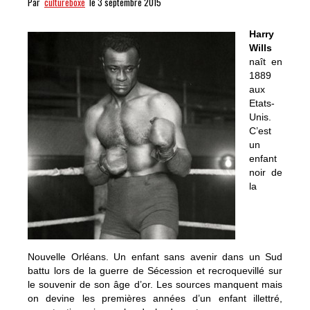
Par
cultureboxe
le 3 septembre 2015
Harry
Wills
naît en
1889
aux
Etats-
Unis.
C’est
un
enfant
noir de
la
Nouvelle Orléans. Un enfant sans avenir dans un Sud
battu lors de la guerre de Sécession et recroquevillé sur
le souvenir de son âge d’or. Les sources manquent mais
on devine les premières années d’un enfant illettré,