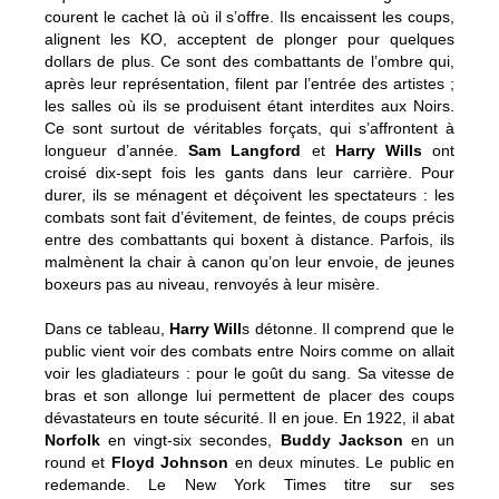
courent le cachet là où il s’offre. Ils encaissent les coups,
alignent les KO, acceptent de plonger pour quelques
dollars de plus. Ce sont des combattants de l’ombre qui,
après leur représentation, filent par l’entrée des artistes ;
les salles où ils se produisent étant interdites aux Noirs.
Ce sont surtout de véritables forçats, qui s’affrontent à
longueur d’année.
Sam Langford
et
Harry Wills
ont
croisé dix-sept fois les gants dans leur carrière. Pour
durer, ils se ménagent et déçoivent les spectateurs : les
combats sont fait d’évitement, de feintes, de coups précis
entre des combattants qui boxent à distance. Parfois, ils
malmènent la chair à canon qu’on leur envoie, de jeunes
boxeurs pas au niveau, renvoyés à leur misère.
Dans ce tableau,
Harry Will
s détonne. Il comprend que le
public vient voir des combats entre Noirs comme on allait
voir les gladiateurs : pour le goût du sang. Sa vitesse de
bras et son allonge lui permettent de placer des coups
dévastateurs en toute sécurité. Il en joue. En 1922, il abat
Norfolk
en vingt-six secondes,
Buddy Jackson
en un
round et
Floyd Johnson
en deux minutes. Le public en
redemande. Le New York Times titre sur ses