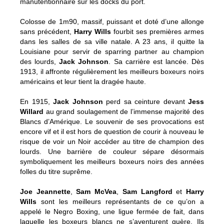
manutentionnaire sur les docks du port.
Colosse de 1m90, massif, puissant et doté d’une allonge
sans précédent,
Harry Wills
fourbit ses premières armes
dans les salles de sa ville natale. A 23 ans, il quitte la
Louisiane pour servir de sparring partner au champion
des lourds,
Jack Johnson
. Sa carrière est lancée. Dès
1913, il affronte régulièrement les meilleurs boxeurs noirs
américains et leur tient la dragée haute.
En 1915,
Jack Johnson
perd sa ceinture devant
Jess
Willard
au grand soulagement de l’immense majorité des
Blancs d’Amérique. Le souvenir de ses provocations est
encore vif et il est hors de question de courir à nouveau le
risque de voir un Noir accéder au titre de champion des
lourds. Une barrière de couleur sépare désormais
symboliquement les meilleurs boxeurs noirs des années
folles du titre suprême.
Joe Jeannette
,
Sam McVea
,
Sam Langford
et
Harry
Wills
sont les meilleurs représentants de ce qu’on a
appelé le Negro Boxing, une ligue fermée de fait, dans
laquelle les boxeurs blancs ne s’aventurent guère. Ils