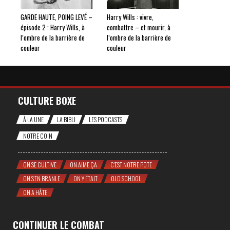
GARDE HAUTE, POING LEVÉ –
Harry Wills : vivre,
épisode 2 : Harry Wills, à
combattre – et mourir, à
l’ombre de la barrière de
l’ombre de la barrière de
couleur
couleur
CULTURE BOXE
À LA UNE
LA BIBLI
LES PODCASTS
NOTRE COIN
ON SE CULTIVE
ON AIME ÇA
C'EST NOTRE POTE
ON S'EN BRANLE
ON Y ÉTAIT
OLD SCHOOL
ON A HÂTE
CONTINUER LE COMBAT