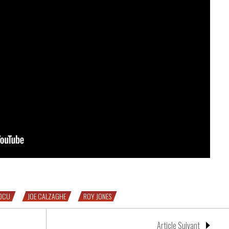
ghe
OCU
JOE CALZAGHE
ROY JONES
Article Suivant