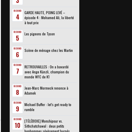
3
ROUND
GARDE HAUTE, POING LEVÉ –
4
épisode 4 : Mohamed Ali, la liberté
à tout prix
ROUND
Les pigeons de Tyson
5
ROUND
Scène de ménage chez les Martin
6
ROUND
RETROUVAILLES : On a bavardé
7
avec Ange Künzli, champion du
monde WFC de K1
ROUND
Jean-Marc Mormeck renonce à
8
Adamek
ROUND
Michael Buffer : let’s get ready to
9
rumble
ROUND
[TÉLÉBOXE] Monshipour vs.
10
Sithchatchawal : deux petits
bonhommes sévèrement burnés