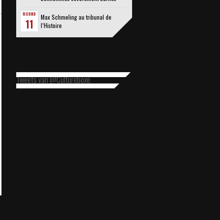
ROUND
Max Schmeling au tribunal de
11
l’Histoire
Tweets van @Cultureboxe