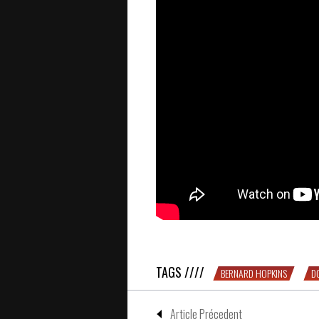
HOT : 1h30 de docu sur Joe Calza
TAGS ////
BERNARD HOPKINS
D
Article Précedent