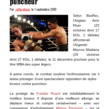
puncheur
Par
cultureboxe
le 7 septembre 2010
Selon BoxRec,
l’Anglais Amir
Khan (23
victoires dont 17
KOs, 1 défaite)
affronterait
l’Argentin
Marcos Maidana
(29 victoires
dont 27 KOs, 1 défaite), le 11 décembre prochain pour le
titre WBA des super légers.
A peine conclu, le combat soulève l’enthousiasme car il
laisse présager d’une spectaculaire opposition de styles :
boxeur contre puncheur.
Le protégé de
Freddie Roach
est indubitablement le
meilleur boxeur. Il dispose d’une meilleure allonge, se
déplace mieux et compte certainement – avec son
compagnon d’entraînement
Manny Pacquiao
– sur la