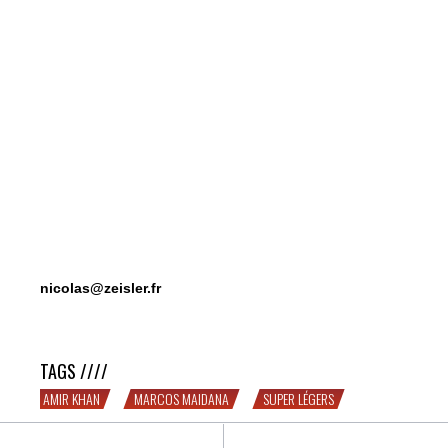
nicolas@zeisler.fr
Khan vs. Maidana : boxeur vs. puncheur
TAGS ////
AMIR KHAN
MARCOS MAIDANA
SUPER LÉGERS