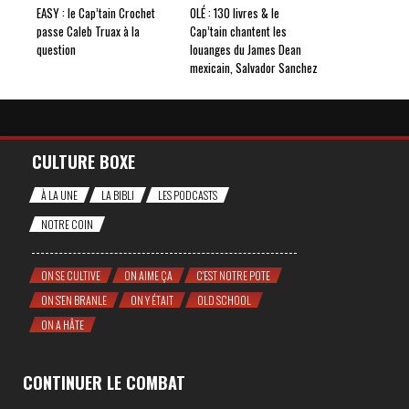
EASY : le Cap’tain Crochet
OLÉ : 130 livres & le
passe Caleb Truax à la
Cap’tain chantent les
question
louanges du James Dean
mexicain, Salvador Sanchez
CULTURE BOXE
À LA UNE
LA BIBLI
LES PODCASTS
NOTRE COIN
ON SE CULTIVE
ON AIME ÇA
C'EST NOTRE POTE
ON S'EN BRANLE
ON Y ÉTAIT
OLD SCHOOL
ON A HÂTE
CONTINUER LE COMBAT