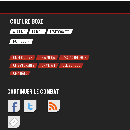
CULTURE BOXE
À LA UNE
LA BIBLI
LES PODCASTS
NOTRE COIN
ON SE CULTIVE
ON AIME ÇA
C'EST NOTRE POTE
ON S'EN BRANLE
ON Y ÉTAIT
OLD SCHOOL
ON A HÂTE
CONTINUER LE COMBAT