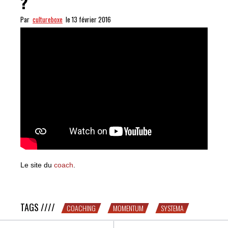
?
Par
cultureboxe
le 13 février 2016
Le site du
coach
.
Le Systema, vous connaissez ?
TAGS ////
COACHING
MOMENTUM
SYSTEMA