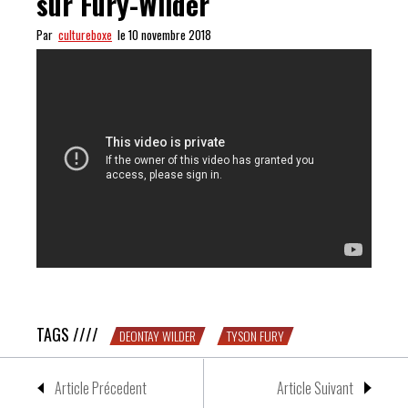
sur Fury-Wilder
Par
cultureboxe
le 10 novembre 2018
LOURD : le docu de BT Sport sur Fury-Wilder
TAGS ////
DEONTAY WILDER
TYSON FURY
Article Précedent
Article Suivant