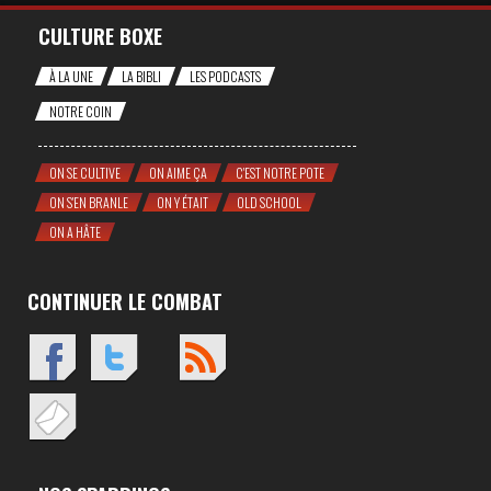
CULTURE BOXE
À LA UNE
LA BIBLI
LES PODCASTS
NOTRE COIN
ON SE CULTIVE
ON AIME ÇA
C'EST NOTRE POTE
ON S'EN BRANLE
ON Y ÉTAIT
OLD SCHOOL
ON A HÂTE
CONTINUER LE COMBAT