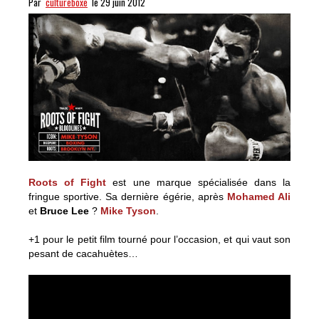
Par
cultureboxe
le 29 juin 2012
Roots of Fight
est une marque spécialisée dans la
fringue sportive. Sa dernière égérie, après
Mohamed Ali
et
Bruce Lee
?
Mike Tyson
.
+1 pour le petit film tourné pour l’occasion, et qui vaut son
pesant de cacahuètes…