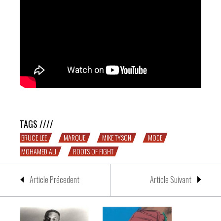
Mike Tyson by Roots of Fight
TAGS ////
BRUCE LEE
MARQUE
MIKE TYSON
MODE
MOHAMED ALI
ROOTS OF FIGHT
Article Précedent
Article Suivant