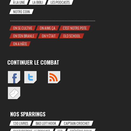
À LA UNE
LA BIBLI
LES PODCASTS
NOTRE COIN
ON SE CULTIVE
ON AIME ÇA
C'EST NOTRE POTE
ON S'EN BRANLE
ON Y ÉTAIT
OLD SCHOOL
ON A HÂTE
CONTINUER LE COMBAT
NOS SPARRINGS
130 LIVRES
BAD LEFT HOOK
CAP'TAIN CROCHET