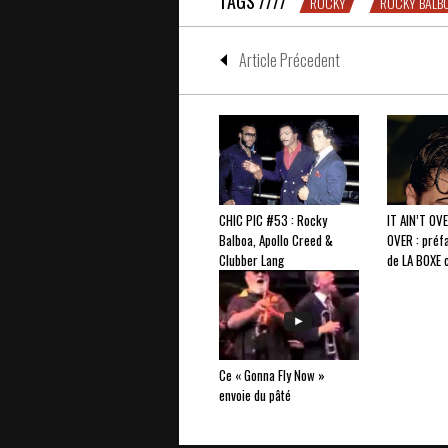
TAGS ////
ROCKY
ROCKY BALB
Article Précedent
CHIC PIC #53 : Rocky
IT AIN’T OVE
Balboa, Apollo Creed &
OVER : préf
Clubber Lang
de LA BOXE c
Ce « Gonna Fly Now »
envoie du pâté