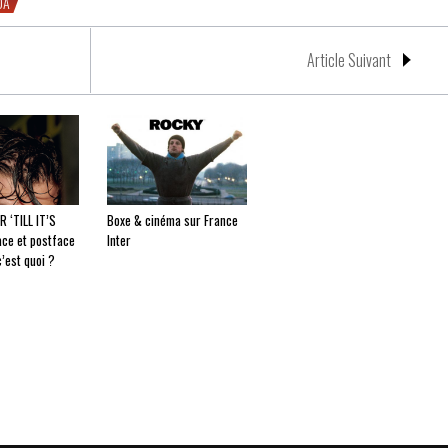
OA
Article Suivant
R ‘TILL IT’S
Boxe & cinéma sur France
ace et postface
Inter
’est quoi ?