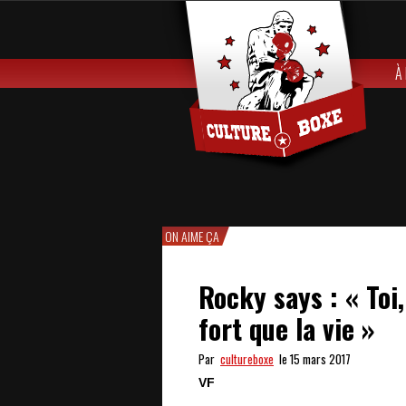
À
ON AIME ÇA
Rocky says : « Toi
fort que la vie »
Par
cultureboxe
le 15 mars 2017
VF