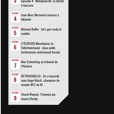
3
épisode 4 : Mohamed Ali, la liberté
à tout prix
ROUND
Jean-Marc Mormeck renonce à
4
Adamek
ROUND
Michael Buffer : let’s get ready to
5
rumble
ROUND
[TÉLÉBOXE] Monshipour vs.
6
Sithchatchawal : deux petits
bonhommes sévèrement burnés
ROUND
Max Schmeling au tribunal de
7
l’Histoire
ROUND
RETROUVAILLES : On a bavardé
8
avec Ange Künzli, champion du
monde WFC de K1
ROUND
Chuck Wepner, l’homme qui
9
inspira Rocky