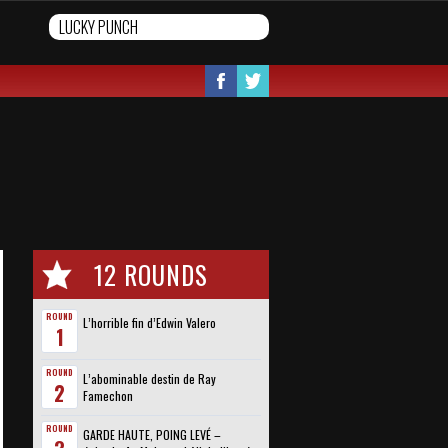
12 ROUNDS
ROUND
L’horrible fin d’Edwin Valero
1
ROUND
L’abominable destin de Ray
2
Famechon
ROUND
GARDE HAUTE, POING LEVÉ –