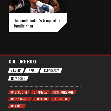
Des pieds nickelés braquent la
famille Khan
CULTURE BOXE
À LA UNE
LA BIBLI
LES PODCASTS
NOTRE COIN
ON SE CULTIVE
ON AIME ÇA
C'EST NOTRE POTE
ON S'EN BRANLE
ON Y ÉTAIT
OLD SCHOOL
ON A HÂTE