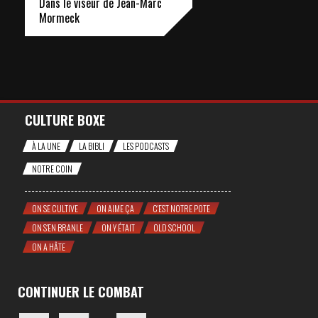
Dans le viseur de Jean-Marc
Mormeck
CULTURE BOXE
À LA UNE
LA BIBLI
LES PODCASTS
NOTRE COIN
ON SE CULTIVE
ON AIME ÇA
C'EST NOTRE POTE
ON S'EN BRANLE
ON Y ÉTAIT
OLD SCHOOL
ON A HÂTE
CONTINUER LE COMBAT